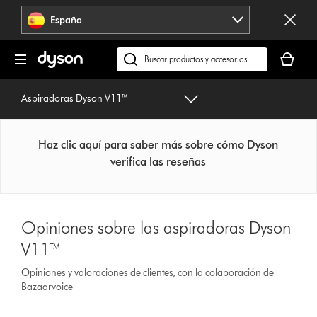
Omitir
España
navegación
Tu
cesta
Buscar
está
en
vacía
dyson.es
Aspiradoras Dyson V11™
Haz clic aquí para saber más sobre cómo Dyson
verifica las reseñas
Opiniones sobre las aspiradoras Dyson
V11™
Opiniones y valoraciones de clientes, con la colaboración de
Bazaarvoice
Select