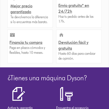
Envío gratuito* en
Mejor precio
24/72h
garantizado
Haz tu pedido antes de las
Te devolvemos la diferencia
17h.
si lo encuentras más barato.
Financia tu compra
Devolución fácil y
Paga en plazos cómodos y
gratuita
flexibles, hasta 10 meses.
Hasta 60 días para cambiar
de opinión.
¿Tienes una máquina Dyson?
Activa tu garantía
Encuentra el accesorio