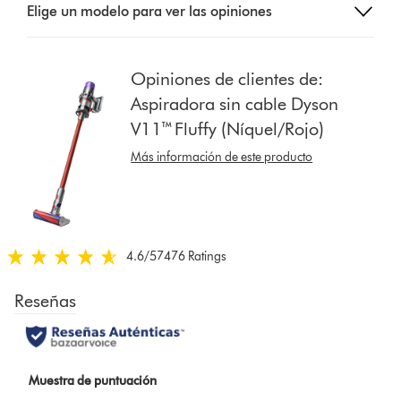
Elige un modelo para ver las opiniones
a
button
from
the
Opiniones de clientes de:
list
Aspiradora sin cable Dyson
to
V11™ Fluffy (Níquel/Rojo)
show
reviews
Más información de este producto
for
that
model
below
4.6
/5
7476 Ratings
4.6
estrellas
de
5
de
7476
Ratings