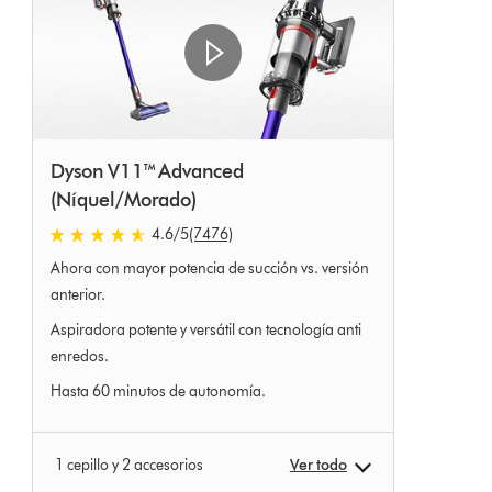
Dyson V11™ Advanced
(Níquel/Morado)
4.6
/5
(7476)
4.6
Ahora con mayor potencia de succión vs. versión
estrellas
de
anterior.
5
Aspiradora potente y versátil con tecnología anti
de
enredos.
7476
Ratings
Hasta 60 minutos de autonomía.
1 cepillo y 2 accesorios
Ver todo