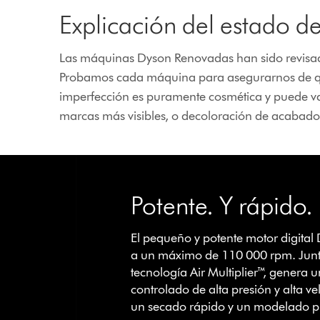
Explicación del estado d
Las máquinas Dyson Renovadas han sido revisad
Probamos cada máquina para asegurarnos de qu
imperfección es puramente cosmética y puede va
marcas más visibles, o decoloración de acabados 
This
is
Potente. Y rápido.
a
carousel
with
El pequeño y potente motor digital
slides.
a un máximo de 110 000 rpm. Junt
Use
tecnología Air Multiplier™, genera un
Next
controlado de alta presión y alta v
and
un secado rápido y un modelado pr
Previous