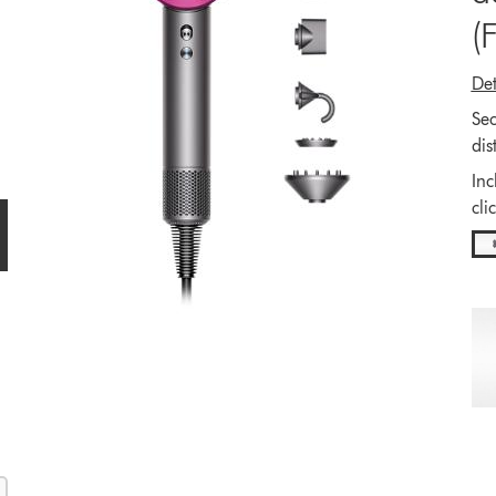
(
Det
Sec
dis
Inc
cli