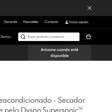
Garantía
Newsletter
Contacto
Iniciar sesión
Tu
Ofertas
Buscar
cesta
en
está
dyson.es
Avísame cuando esté
vacía
disponible
eacondicionado - Secador
e pelo Dyson Supersonic™