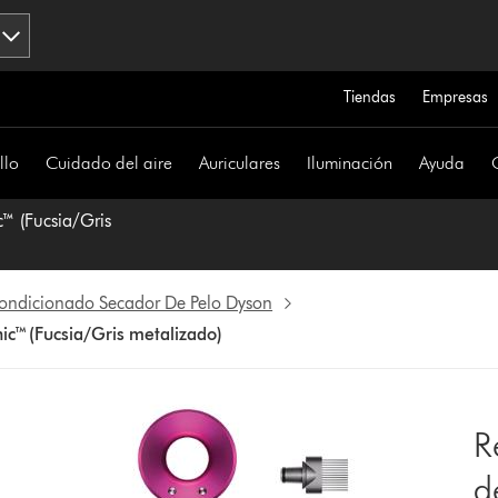
Tiendas
Empresas
llo
Cuidado del aire
Auriculares
Iluminación
Ayuda
™ (Fucsia/Gris
ondicionado Secador De Pelo Dyson
c™ (Fucsia/Gris metalizado)
R
d