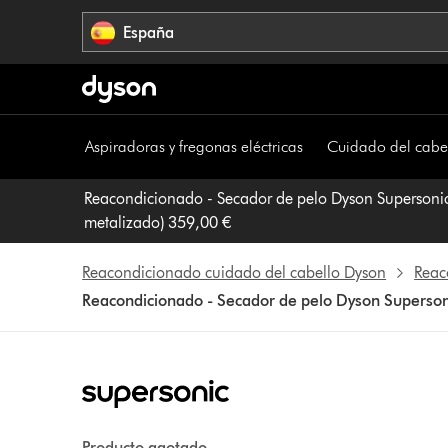
Omitir
España
navegación
Aspiradoras y fregonas eléctricas
Cuidado del cabe
Reacondicionado - Secador de pelo Dyson Supersonic
metalizado) 359,00 €
Reacondicionado cuidado del cabello Dyson
Reac
Reacondicionado - Secador de pelo Dyson Supersoni
Producto agotado