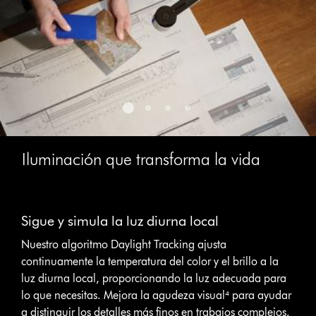
Iluminación que transforma la vida
This
is
Sigue y simula la luz diurna local
a
carousel
Nuestro algoritmo Daylight Tracking ajusta
with
continuamente la temperatura del color y el brillo a la
slides.
luz diurna local, proporcionando la luz adecuada para
Use
Next
lo que necesitas. Mejora la agudeza visual⁴ para ayudar
and
a distinguir los detalles más finos en trabajos complejos.