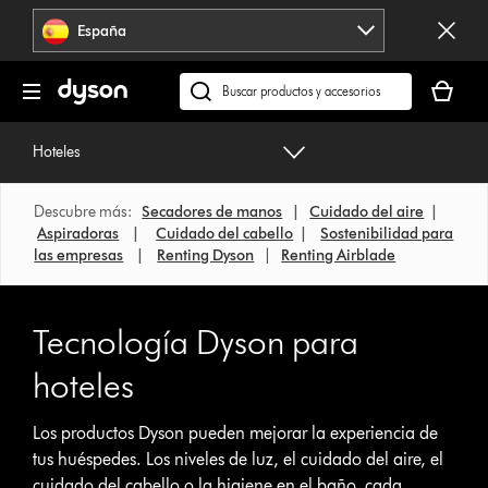
Omitir
España
navegación
Tu
cesta
Buscar
está
en
vacía
dyson.es
Hoteles
Descubre más:
Secadores de manos
|
Cuidado del aire
|
Aspiradoras
|
Cuidado del cabello
|
Sostenibilidad para
las empresas
|
Renting Dyson
|
Renting Airblade
Tecnología Dyson para
hoteles
Los productos Dyson pueden mejorar la experiencia de
tus huéspedes. Los niveles de luz, el cuidado del aire, el
cuidado del cabello o la higiene en el baño, cada