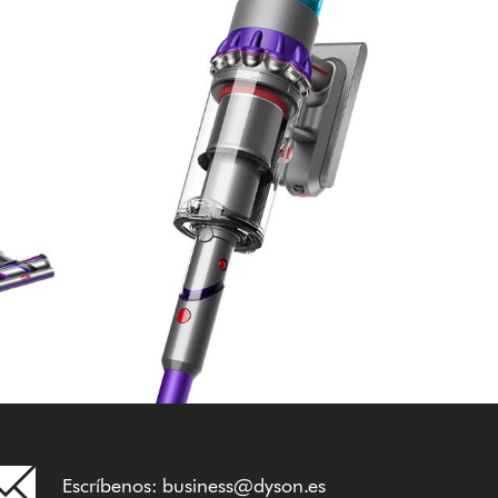
Escríbenos:
business@dyson.es