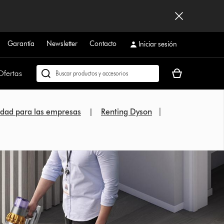
Garantía
Newsletter
Contacto
Iniciar sesión
Tu
Ofertas
Buscar
cesta
en
está
dyson.es
vacía
lidad para las empresas
|
Renting Dyson
|