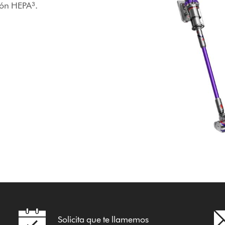
ción HEPA³.
Solicita que te llamemos