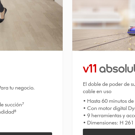
El doble de poder de su
Para tu negocio.
cable en uso
• Hasta 60 minutos de 
e succión⁷
• Con motor digital D
undidad⁸
• 9 herramientas y acc
• Dimensiones: H 261