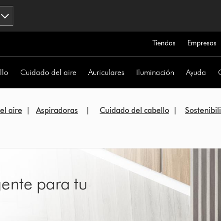
Tiendas
Empresas
llo
Cuidado del aire
Auriculares
Iluminación
Ayuda
el aire
|
Aspiradoras
|
Cuidado del cabello
|
Sostenibi
gente para tu