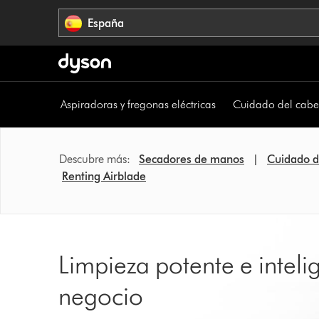
Omitir
España
navegación
Aspiradoras y fregonas eléctricas
Cuidado del cabe
Descubre más:
Secadores de manos
|
Cuidado d
Renting Airblade
Limpieza potente e inteli
negocio