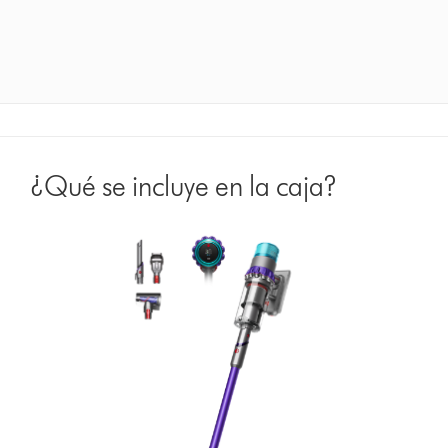
octubre
de
2025
Ratings
¿Qué se incluye en la caja?