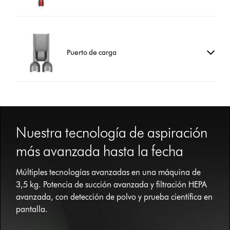
Puerto de carga
This
is
Nuestra tecnología de aspiración
a
carousel
más avanzada hasta la fecha
with
slides.
Múltiples tecnologías avanzadas en una máquina de
Use
Next
3,5 kg. Potencia de succión avanzada y filtración HEPA
and
avanzada, con detección de polvo y prueba científica en
Previous
pantalla.
buttons
to