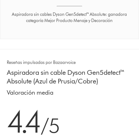
Aspiradora sin cables Dyson Gen5detect™ Absolute: ganadora
categoría Mejor Producto Menaje y Decoración
Reseñas impulsadas por Bazaarvoice
Aspiradora sin cable Dyson Gen5detect™
Absolute (Azul de Prusia/Cobre)
Valoración media
4.4
4.4
estrellas
/5
de
5
de
7130