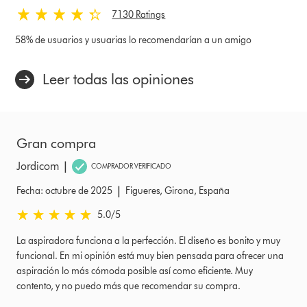
Ratings
7130 Ratings
58% de usuarios y usuarias lo recomendarían a un amigo
Leer todas las opiniones
Gran compra
|
Jordicom
COMPRADOR VERIFICADO
|
Fecha: octubre de 2025
Figueres, Girona, España
5.0
/5
5.0
estrellas
La aspiradora funciona a la perfección. El diseño es bonito y muy
de
funcional. En mi opinión está muy bien pensada para ofrecer una
5
aspiración lo más cómoda posible así como eficiente. Muy
de
contento, y no puedo más que recomendar su compra.
Fecha: