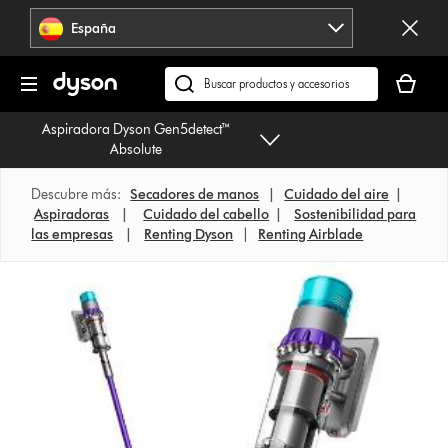
Omitir
España
navegación
Tu
cesta
Buscar
está
en
Aspiradora Dyson Gen5detect™
vacía
dyson.es
Absolute
Descubre más:
Secadores de manos
|
Cuidado del aire
|
Aspiradoras
|
Cuidado del cabello
|
Sostenibilidad para
las empresas
|
Renting Dyson
|
Renting Airblade