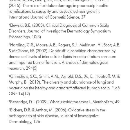
(2015). The role of oxidative damage in poor scalp health:
ramifications to causality and associated hair growth,
International Journal of Cosmetic Science, 37
⁴Elewski, B.E. (2005). Clinical Diagnosis of Common Scalp
Disorders, Journal of Investigative Dermatology Symposium
Proceedings, 10(3)
⁵Harding, C.R., Moore, A.E., Rogers, S.J., Meldrum, H., Scott, A.E.
& McGlone, F.P. (2002). Dandruff: a condition characterized by
decreased levels of intercellular lipids in scalp stratum corneum
and impaired barrier function, Archives of dermatological
research, 294(5)
⁶Grimshaw, S.G., Smith, A.M., Arnold, D.S., Xu, E., Hoptroff, M. &
Murphy, B. (2019). The diversity and abundance of fungi and
bacteria on the healthy and dandruff affected human scalp, PLoS
ONE 14(12)
⁷Betteridge, D.J. (2009). What is oxidative stress?, Metabolism, 49
⁸Bickers, D.R. & Anthar, M. (2006). Oxidative stress in the
pathogenesis of skin disease, Journal of Investigative
Dermatology, 126