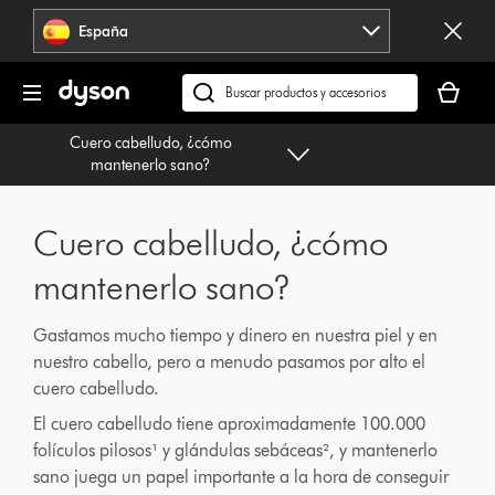
Omitir
España
navegación
Tu
cesta
Buscar
está
en
Cuero cabelludo, ¿cómo
vacía
dyson.es
mantenerlo sano?
Cuero cabelludo, ¿cómo
mantenerlo sano?
Gastamos mucho tiempo y dinero en nuestra piel y en
nuestro cabello, pero a menudo pasamos por alto el
cuero cabelludo.
El cuero cabelludo tiene aproximadamente 100.000
folículos pilosos¹ y glándulas sebáceas², y mantenerlo
sano juega un papel importante a la hora de conseguir