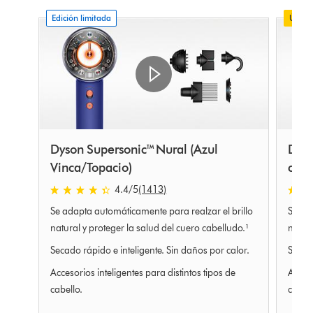
Edición limitada
Últim
Dyson Supersonic™ Nural (Azul
Dyso
Vinca/Topacio)
cerá
4.4
/5
(1413)
4.4
4.4
estrellas
estrel
Se adapta automáticamente para realzar el brillo
Se ad
de
de
natural y proteger la salud del cuero cabelludo.¹
natura
5
5
Secado rápido e inteligente. Sin daños por calor.
Secado
de
de
1413
1413
Accesorios inteligentes para distintos tipos de
Acceso
Ratings
Ratin
cabello.
cabell