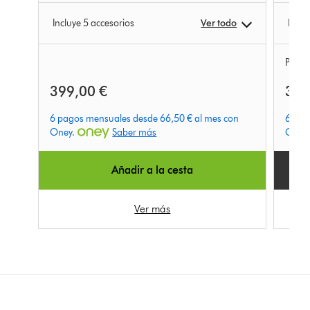
Incluye 5 accesorios
Ver todo
Inclu
Produ
399,00 €
399
6 pagos mensuales desde 66,50 € al mes con
6 pag
Oney.
Saber más
Oney
Añadir a la cesta
Ver más