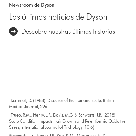
Newsroom de Dyson
Las últimas noticias de Dyson
Descubre nuestras últimas historias
¹Kemmett, D. (1988). Diseases of the hair and scalp, British
Medical Journal, 296
²Trüeb, R.M., Henry, J.P., Davis, M.G. & Schwartz, J.R. (2018).
Scalp Condition Impacts Hair Growth and Retention via Oxidative
Stress, International Journal of Trichology, 10(6)
³Schwartz, J.R., Henry, J.P., Kerr, K.M., Mizoguchi, H. & Li, L.