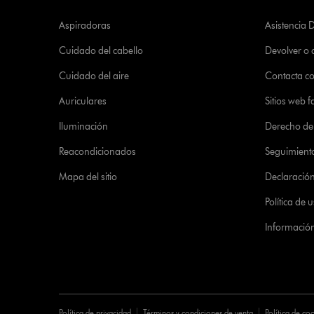
Aspiradoras
Asistencia 
Cuidado del cabello
Devolver o
Cuidado del aire
Contacta c
Auriculares
Sitios web f
Iluminación
Derecho de 
Reacondicionados
Seguimient
Mapa del sitio
Declaración 
Política de
Informació
Política de privacidad
Términos y condiciones de venta
Política de co