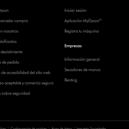
Dyson
Iniciar sesión
 cancelar compra
Aplicación MyDyson™
on nosotros
Registra tu máquina
alsificados
Empresas
desistimiento
Información general
o de pedido
Secadores de manos
de accesibilidad del sitio web
Renting
 uso aceptable y comercio seguro
n sobre seguridad
okies
Configuración de cookies
Aviso de datos
Impuesto Sociedades