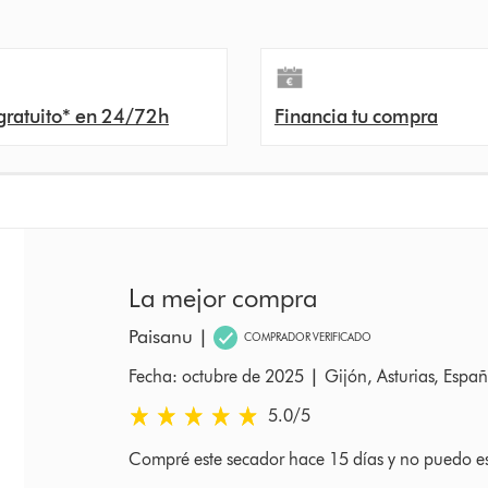
gratuito* en 24/72h
Financia tu compra
La mejor compra
Paisanu
|
COMPRADOR VERIFICADO
|
Fecha: octubre de 2025
Gijón, Asturias, Espa
5.0 estrellas de 5 de Fecha: octubre de 2025 Rat
5.0
/5
Compré este secador hace 15 días y no puedo es