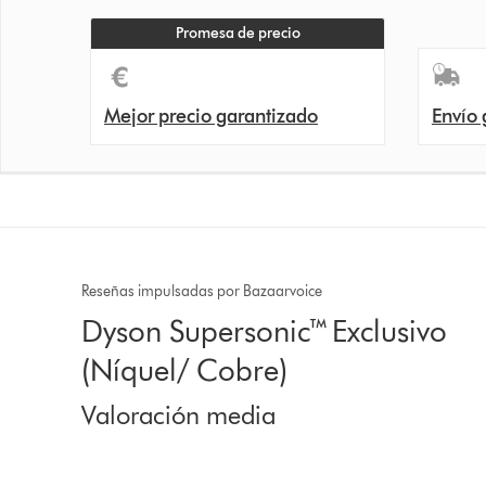
Promesa de precio
Mejor precio garantizado
Envío 
Reseñas impulsadas por Bazaarvoice
Dyson Supersonic™ Exclusivo
(Níquel/ Cobre)
Valoración media
4.6 estrellas de 5 de 8042 Ratings