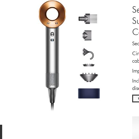
S
S
C
Sec
Cin
cab
Imp
Inc
dis