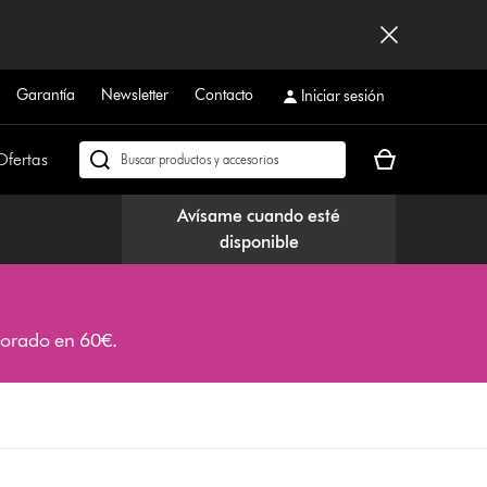
Garantía
Newsletter
Contacto
Iniciar sesión
Tu
Ofertas
Buscar
cesta
en
está
dyson.es
Avísame cuando esté
vacía
disponible
alorado en 60€.