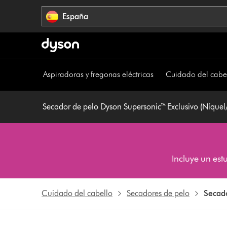
Omitir
España
navegación
Aspiradoras y fregonas eléctricas
Cuidado del cabe
Secador de pelo Dyson Supersonic™ Exclusivo (Níque
Incluye un est
Cuidado del cabello
Secadores de pelo
Secado