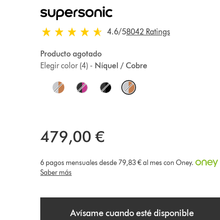
4.6 estrellas de 5 de 8042 Ratings
4.6
/5
8042 Ratings
Producto agotado
Elegir color (4) -
Níquel / Cobre
O
p
t
479,00 €
i
o
6 pagos mensuales desde 79,83 € al mes con Oney.
n
Saber más
s
Avísame cuando esté disponible