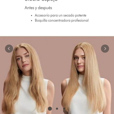
with
slides.
Antes y después
Use
Accesorio para un secado potente
Next
Boquilla concentradora profesional
and
Previous
buttons
to
navigate,
or
jump
to
a
slide
with
the
slide
dots.