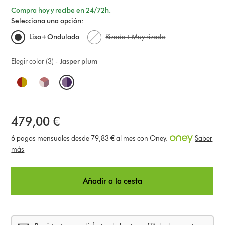
Compra hoy y recibe en 24/72h.
Selecciona una opción:
Liso+Ondulado
Rizado+Muy rizado
Elegir color (3) -
Jasper plum
O
p
t
479,00 €
i
6 pagos mensuales desde 79,83 € al mes con Oney.
Saber
más
o
n
Añadir a la cesta
s