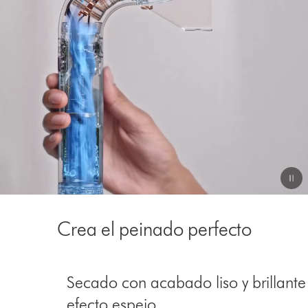
de
vídeo
Video
Transcript
Crea el peinado perfecto
This
is
Secado con acabado liso y brillante
a
carousel
efecto espejo