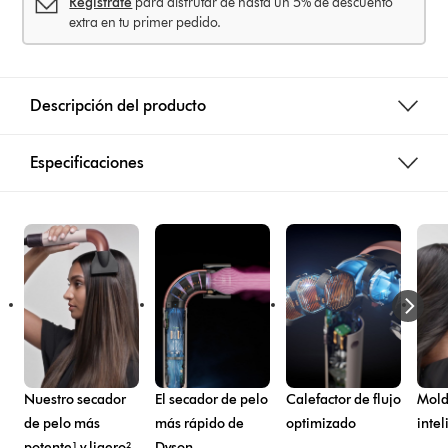
Regístrate
para disfrutar de hasta un 5% de descuento
extra en tu primer pedido.
Descripción del producto
Especificaciones
Nuestro secador
El secador de pelo
Calefactor de flujo
Mol
de pelo más
más rápido de
optimizado
intel
potente¹ y ligero²
Dyson