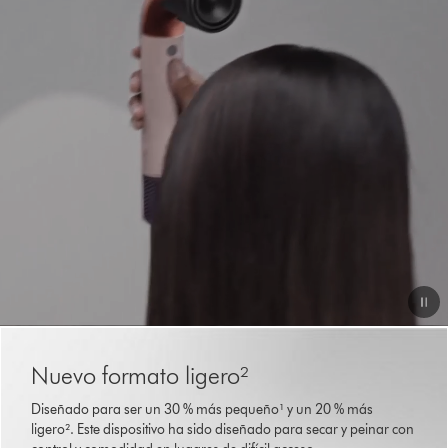
Abrir
transcripción
de
vídeo
Video
This
is
Transcript
Nuevo formato ligero²
a
carousel
Diseñado para ser un 30 % más pequeño¹ y un 20 % más
with
ligero². Este dispositivo ha sido diseñado para secar y peinar con
slides.