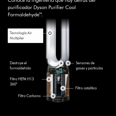
purificador Dyson Purifier Cool
Formaldehyde™.
Tecnología Air
Multiplier
Destruye el
Sensores de
formaldehído
gases y partículas
Filtro HEPA H13
360°
Filtro catalítico
Filtro Carbono