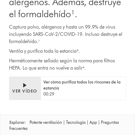
alérgenos. Además, destruye
el formaldehído¹.
Captura polvo, alérgenos y hasta un 99.9% de virus
incluyendo SARS-CoV-2/COVID-19. Incluso destruye el
formaldehído.¹
Ventila y purifica toda la estancia³.
Herméticamente sellado según la norma para filtros
HEPA. Lo que entra no vuelve a salir⁴.
Ver cómo purifica todos los rincones de la
estancia
VER VÍDEO
00:29
Explorar:
Potente ventilación
|
Tecnología
|
App
|
Preguntas
frecuentes