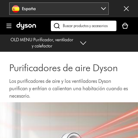
Omitir
España
navegación
Tu
cesta
Buscar
está
en
OLD MENU Purificador, ventilador
vacía
dyson.es
y calefactor
Purificadores de aire Dyson
Los purificadores de aire y los ventiladores Dyson
purifican y enfrían o calientan una habitación cuando es
necesario.