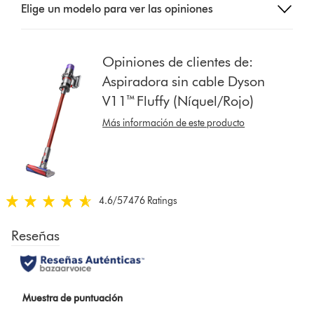
Elige un modelo para ver las opiniones
a
button
from
the
Opiniones de clientes de:
list
Aspiradora sin cable Dyson
to
V11™ Fluffy (Níquel/Rojo)
show
reviews
Más información de este producto
for
that
model
below
4.6
/5
7476 Ratings
4.6
estrellas
de
5
de
7476
Ratings