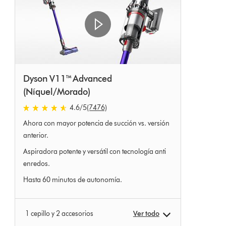
Dyson V11™ Advanced
(Níquel/Morado)
4.6
/5
(7476)
4.6
Ahora con mayor potencia de succión vs. versión
estrellas
de
anterior.
5
Aspiradora potente y versátil con tecnología anti
de
enredos.
7476
Ratings
Hasta 60 minutos de autonomía.
1 cepillo y 2 accesorios
Ver todo