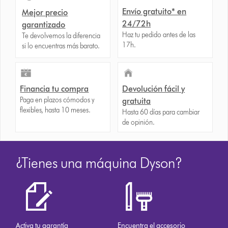
Envío gratuito* en
Mejor precio
24/72h
garantizado
Haz tu pedido antes de las
Te devolvemos la diferencia
17h.
si lo encuentras más barato.
Financia tu compra
Devolución fácil y
Paga en plazos cómodos y
gratuita
flexibles, hasta 10 meses.
Hasta 60 días para cambiar
de opinión.
¿Tienes una máquina Dyson?
Activa tu garantía
Encuentra el accesorio