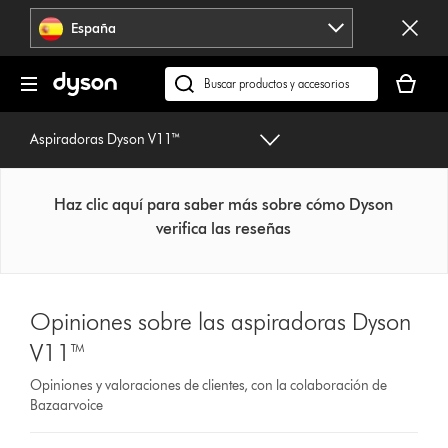
Omitir
España
navegación
Tu
cesta
Buscar
está
en
vacía
dyson.es
Aspiradoras Dyson V11™
Haz clic aquí para saber más sobre cómo Dyson
verifica las reseñas
Opiniones sobre las aspiradoras Dyson
V11™
Opiniones y valoraciones de clientes, con la colaboración de
Bazaarvoice
Select