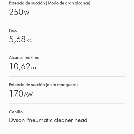
Potencia de succión ( Modo de gran alcance)
250
W
Peso
5,68
kg
Alcance máxima
10,62
m
Potencia de succión (en la manguera)
170
AW
Cepillo
Dyson Pneumatic cleaner head