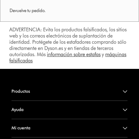
Devuelve tu pedido.
ADVERTENCIA: Evita los productos falsificados, los sitios
web y los correos electrónicos de suplantación de
identidad. Protégete de los estafadores comprando sólo
directamente en Dyson.es y en tiendas de terceros
autorizadas. Más
información sobre estafas
y
máquinas
falsificadas
Productos
Ayuda
Mi cuenta