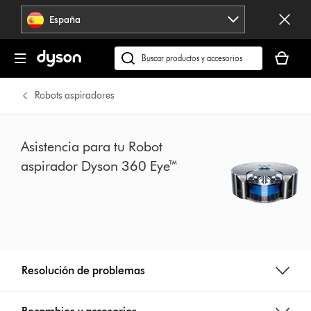
Omitir
España
navegación
Tu
cesta
Buscar
está
en
vacía
dyson.es
Robots aspiradores
Asistencia para tu Robot
aspirador Dyson 360 Eye™
Resolución de problemas