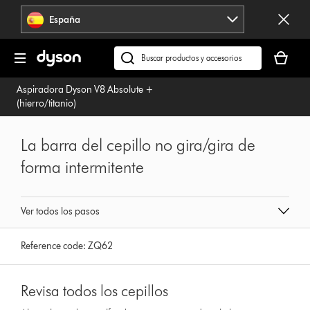
Omitir
España
navegación
Tu
cesta
Buscar
está
en
Aspiradora Dyson V8 Absolute +
vacía
dyson.es
(hierro/titanio)
La barra del cepillo no gira/gira de
forma intermitente
Ver todos los pasos
Reference code:
ZQ62
Revisa todos los cepillos