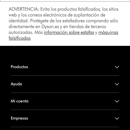
ADVERTENCIA: Evita los productos falsificados, los sitios
web y los correos electrónicos de suplantación de
identidad. Protégete de los estafadores comprando sólo
directamente en Dyson.es y en tiendas de terceros
autorizadas. Más
información sobre estafas
y
máquinas
falsificadas
Productos
Ayuda
Mi cuenta
Empresas