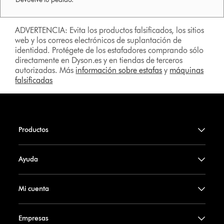
ADVERTENCIA: Evita los productos falsificados, los sitios
web y los correos electrónicos de suplantación de
identidad. Protégete de los estafadores comprando sólo
directamente en Dyson.es y en tiendas de terceros
autorizadas. Más
información sobre estafas
y
máquinas
falsificadas
Productos
Ayuda
Mi cuenta
Empresas