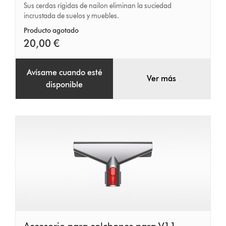
suciedad
Sus cerdas rígidas de nailon eliminan la suciedad
incrustada de suelos y muebles.
difícil,
fácil
Producto agotado
20,00 €
de
quitar
Avísame cuando esté
Ver más
disponible