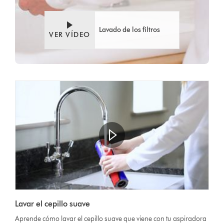
Lavado de los filtros
VER VÍDEO
Abrir
transcripción
Video
de
Lavar el cepillo suave
Transcript
vídeo
Aprende cómo lavar el cepillo suave que viene con tu aspiradora