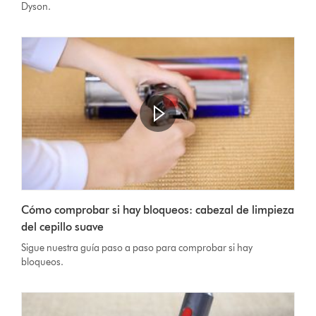
Dyson.
Abrir
transcripción
Video
de
Cómo comprobar si hay bloqueos: cabezal de limpieza
Transcript
vídeo
del cepillo suave
Sigue nuestra guía paso a paso para comprobar si hay
bloqueos.