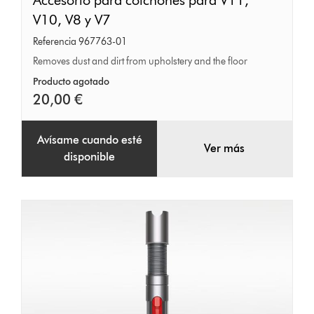
Accesorio
Accesorio para colchones para V11,
para
V10, V8 y V7
colchones
Referencia 967763-01
para
Removes dust and dirt from upholstery and the floor
V11,
Producto agotado
V10,
20,00 €
V8
y
Avísame cuando esté
Ver más
V7
disponible