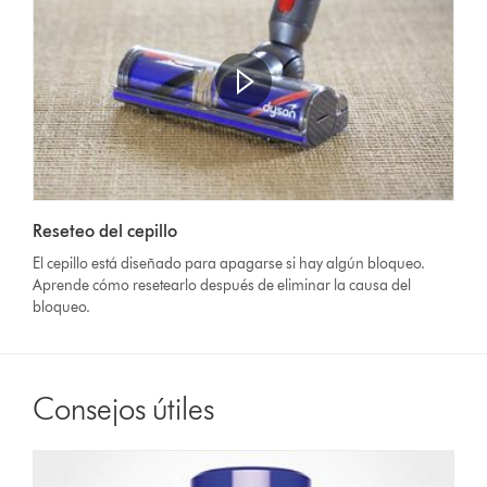
Abrir
transcripción
Video
de
Reseteo del cepillo
Transcript
vídeo
El cepillo está diseñado para apagarse si hay algún bloqueo.
Aprende cómo resetearlo después de eliminar la causa del
bloqueo.
Consejos útiles