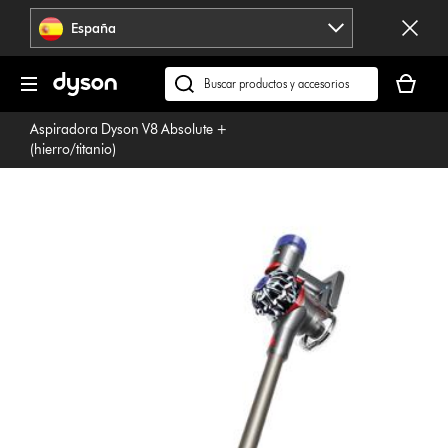
Omitir
España
navegación
Tu
cesta
Buscar
está
en
Aspiradora Dyson V8 Absolute +
vacía
dyson.es
(hierro/titanio)