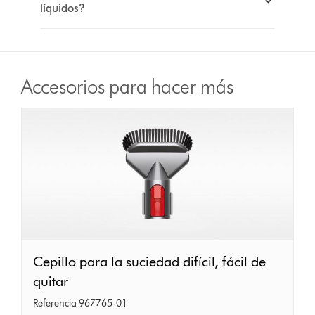
líquidos?
Accesorios para hacer más
Cepillo
Cepillo para la suciedad difícil, fácil de
para
quitar
la
Referencia 967765-01