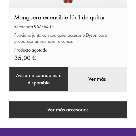
Manguera
Manguera extensible fácil de quitar
extensible
Referencia 967764-01
fácil
Funciona junto con cualquier accesorio Dyson para
proporcionar un mayor alcance.
de
quitar
Producto agotado
35,00 €
Avísame cuando esté
Ver más
disponible
Ver más accesorios