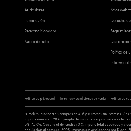
Auriculares
Sitios web f
Iluminación
Derecho de 
Reacondicionados
Seguimient
Mapa del sitio
Declaración 
Política de
Informació
Política de privacidad
Términos y condiciones de venta
Política de co
*Cetelem: Financia tus compras en 4, 6 y 10 meses sin intereses TAE 
Importe mínimo: 120 €. Ejemplo de financiación para un importe de 6
0% TAE 0%. Coste total del crédito: 0 €. Importe total adeudado y preci
adquisición al contado: 600€. Intereses subvencionados por Dyson. 