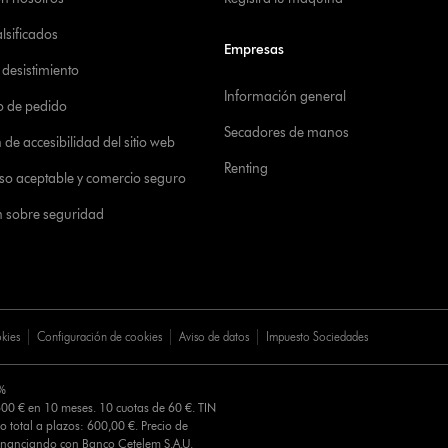
alsificados
Empresas
desistimiento
Información general
o de pedido
Secadores de manos
de accesibilidad del sitio web
Renting
 uso aceptable y comercio seguro
n sobre seguridad
okies
Configuración de cookies
Aviso de datos
Impuesto Sociedades
0%
00 € en 10 meses. 10 cuotas de 60 €. TIN
o total a plazos: 600,00 €. Precio de
Financiando con Banco Cetelem S.A.U.