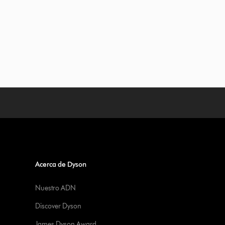
Acerca de Dyson
Nuestro ADN
Discover Dyson
James Dyson Award