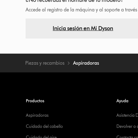
Accede al registro de la máquina y al soporte a travé
Inicia sesión en Mi Dyson
Piezas y recambios
Aspiradoras
Productos
Ayuda
Aspiradoras
Asistencia 
Cuidado del cabello
Devolver o
Cuidado del aire
Contacta c