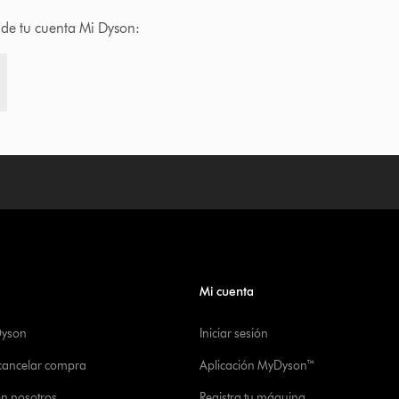
s de tu cuenta Mi Dyson:
Mi cuenta
Dyson
Iniciar sesión
 cancelar compra
Aplicación MyDyson™
on nosotros
Registra tu máquina