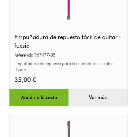
Empuñadura
Empuñadura de repuesto fácil de quitar -
de
fucsia
repuesto
Referencia 967477-05
fácil
Empuñadura de repuesto para la aspiradora sin cable
de
Dyson.
quitar
35,00 €
-
fucsia
Añadir a la cesta
Ver más