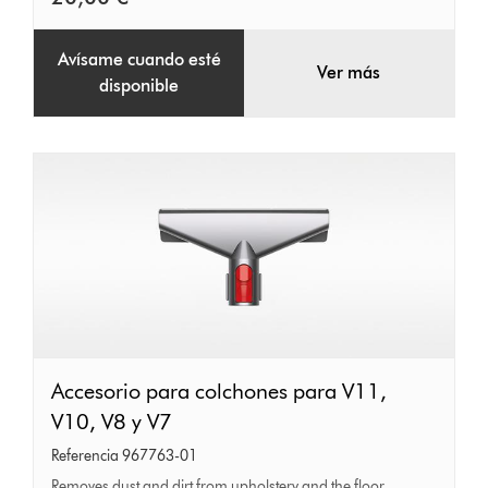
de
quitar
Avísame cuando esté
Ver más
disponible
Accesorio
Accesorio para colchones para V11,
para
V10, V8 y V7
colchones
Referencia 967763-01
para
Removes dust and dirt from upholstery and the floor