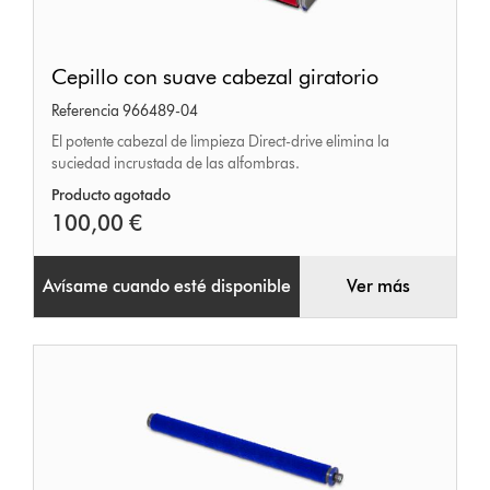
Cepillo
Cepillo con suave cabezal giratorio
con
Referencia 966489-04
suave
El potente cabezal de limpieza Direct-drive elimina la
cabezal
suciedad incrustada de las alfombras.
giratorio
Producto agotado
100,00 €
Avísame cuando esté disponible
Ver más