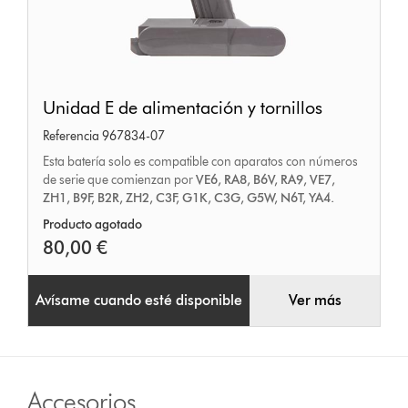
Unidad
Unidad E de alimentación y tornillos
E
Referencia 967834-07
de
Esta batería solo es compatible con aparatos con números
alimentación
de serie que comienzan por
VE6, RA8, B6V, RA9, VE7,
y
ZH1, B9F, B2R, ZH2, C3F, G1K, C3G, G5W, N6T, YA4.
tornillos
Producto agotado
80,00 €
Avísame cuando esté disponible
Ver más
Accesorios