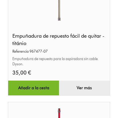
Empuñadura
Empuñadura de repuesto fácil de quitar -
de
titánio
repuesto
Referencia 967477-07
fácil
Empuñadura de repuesto para la aspiradora sin cable
de
Dyson.
quitar
35,00 €
-
titánio
Añadir a la cesta
Ver más