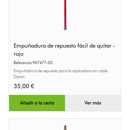
Empuñadura
Empuñadura de repuesto fácil de quitar -
de
rojo
repuesto
Referencia 967477-03
fácil
Empuñadura de repuesto para la aspiradora sin cable
de
Dyson.
quitar
35,00 €
-
rojo
Añadir a la cesta
Ver más