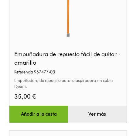
Empuñadura
Empuñadura de repuesto fácil de quitar -
de
amarillo
repuesto
Referencia 967477-08
fácil
Empuñadura de repuesto para la aspiradora sin cable
de
Dyson.
quitar
35,00 €
-
amarillo
Añadir a la cesta
Ver más