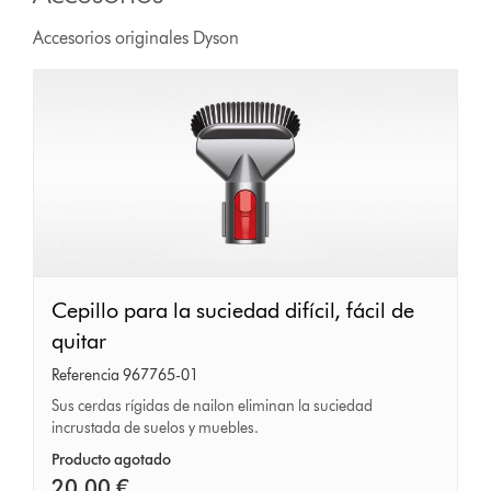
Accesorios originales Dyson
Cepillo
Cepillo para la suciedad difícil, fácil de
para
quitar
la
Referencia 967765-01
suciedad
Sus cerdas rígidas de nailon eliminan la suciedad
incrustada de suelos y muebles.
difícil,
fácil
Producto agotado
20,00 €