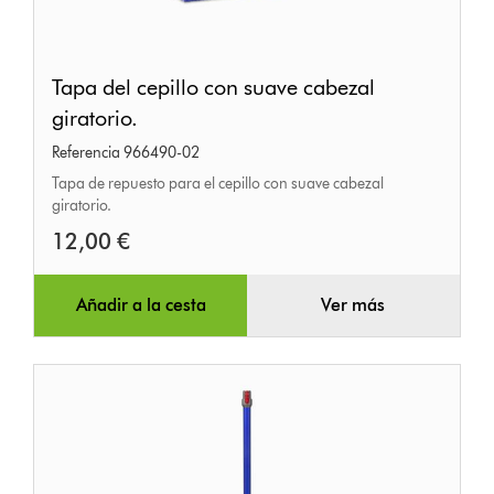
Tapa
Tapa del cepillo con suave cabezal
del
giratorio.
cepillo
Referencia 966490-02
con
Tapa de repuesto para el cepillo con suave cabezal
suave
giratorio.
cabezal
12,00 €
giratorio.
Añadir a la cesta
Ver más