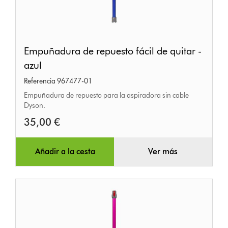
Empuñadura
Empuñadura de repuesto fácil de quitar -
de
azul
repuesto
Referencia 967477-01
fácil
Empuñadura de repuesto para la aspiradora sin cable
de
Dyson.
quitar
35,00 €
-
azul
Añadir a la cesta
Ver más