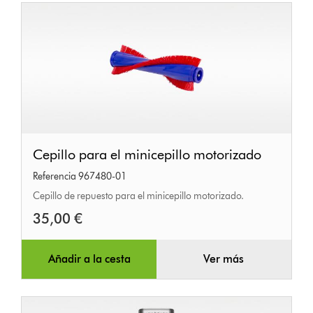
Cepillo
Cepillo para el minicepillo motorizado
para
Referencia 967480-01
el
Cepillo de repuesto para el minicepillo motorizado.
minicepillo
35,00 €
motorizado
Añadir a la cesta
Ver más