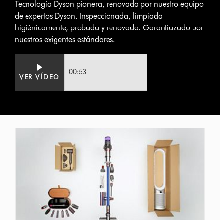
Tecnología Dyson pionera, renovada por nuestro equipo
de expertos Dyson. Inspeccionada, limpiada
higiénicamente, probada y renovada. Garantiazado por
nuestros exigentes estándares.
Video
Abrir
Transcript
transcripción
00:53
VER VÍDEO
de
vídeo