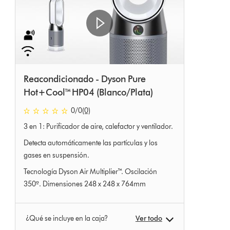
Reacondicionado - Dyson Pure
Hot+Cool™ HP04 (Blanco/Plata)
0 estrellas de 5 de 0 Ratings
0
/0
(0)
3 en 1: Purificador de aire, calefactor y ventilador.
Detecta automáticamente las partículas y los
gases en suspensión.
Tecnología Dyson Air Multiplier™. Oscilación
350º. Dimensiones 248 x 248 x 764mm
¿Qué se incluye en la caja?
Ver todo