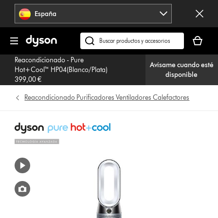
Omitir
España
navegación
Tu
cesta
Buscar
está
en
Reacondicionado - Pure
vacía
Avísame cuando esté
dyson.es
Hot+Cool™ HP04(Blanco/Plata)
disponible
399,00 €
Reacondicionado Purificadores Ventiladores Calefactores