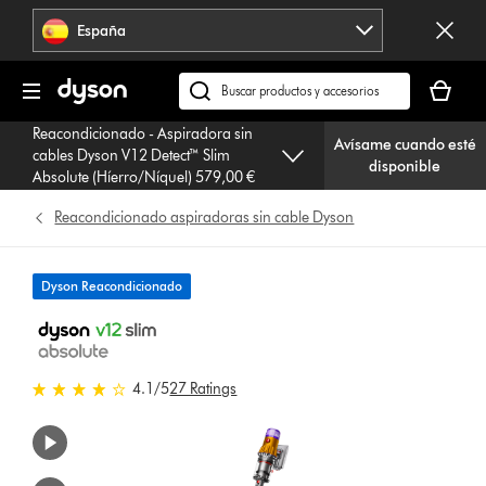
Omitir
España
navegación
Tu
cesta
Buscar
está
en
Reacondicionado - Aspiradora sin
vacía
Avísame cuando esté
dyson.es
cables Dyson V12 Detect™ Slim
disponible
Absolute (Híerro/Níquel) 579,00 €
Reacondicionado aspiradoras sin cable Dyson
Dyson Reacondicionado
4.1 estrellas de 5 de 27 Ratings
4.1
/5
27 Ratings