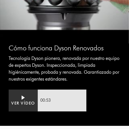
Cómo funciona Dyson Renovados
Tecnología Dyson pionera, renovada por nuestro equipo
de expertos Dyson. Inspeccionada, limpiada
higiénicamente, probada y renovada. Garantiazado por
nuestros exigentes estándares.
Video
Abrir
Transcript
transcripción
00:53
VER VÍDEO
de
vídeo