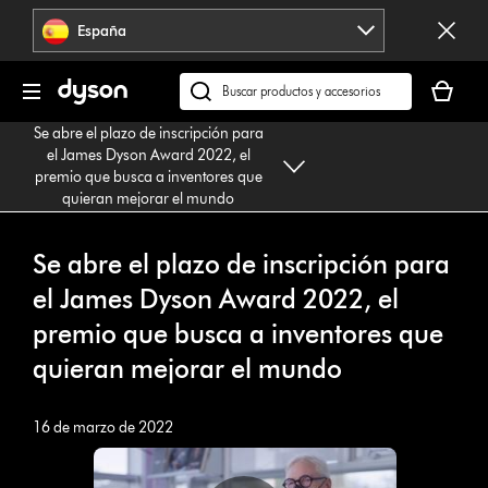
Omitir
España
navegación
Tu
cesta
Buscar
está
en
Se abre el plazo de inscripción para
vacía
dyson.es
el James Dyson Award 2022, el
premio que busca a inventores que
quieran mejorar el mundo
Se abre el plazo de inscripción para
el James Dyson Award 2022, el
premio que busca a inventores que
quieran mejorar el mundo
16 de marzo de 2022