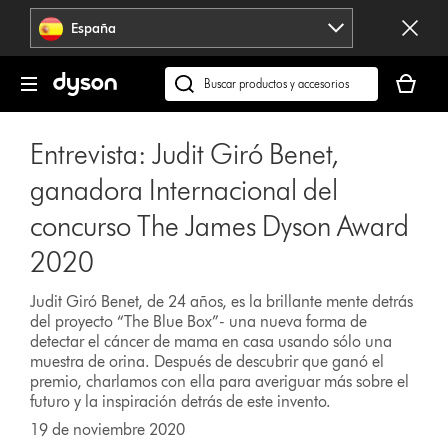
Omitir
España
navegación
Tu
cesta
Buscar
está
en
vacía
dyson.es
Entrevista: Judit Giró Benet,
ganadora Internacional del
concurso The James Dyson Award
2020
Judit Giró Benet, de 24 años, es la brillante mente detrás
del proyecto “The Blue Box”- una nueva forma de
detectar el cáncer de mama en casa usando sólo una
muestra de orina. Después de descubrir que ganó el
premio, charlamos con ella para averiguar más sobre el
futuro y la inspiración detrás de este invento.
VER VÍDEO
19 de noviembre 2020