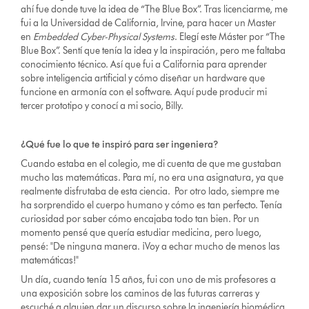
ahí fue donde tuve la idea de “The Blue Box”. Tras licenciarme, me
fui a la Universidad de California, Irvine, para hacer un Master
en
Embedded Cyber-Physical Systems
. Elegí este Máster por “The
Blue Box”. Sentí que tenía la idea y la inspiración, pero me faltaba
conocimiento técnico. Así que fui a California para aprender
sobre inteligencia artificial y cómo diseñar un hardware que
funcione en armonía con el software. Aquí pude producir mi
tercer prototipo y conocí a mi socio, Billy.
¿Qué fue lo que te inspiró para ser ingeniera?
Cuando estaba en el colegio, me di cuenta de que me gustaban
mucho las matemáticas. Para mí, no era una asignatura, ya que
realmente disfrutaba de esta ciencia. Por otro lado, siempre me
ha sorprendido el cuerpo humano y cómo es tan perfecto. Tenía
curiosidad por saber cómo encajaba todo tan bien. Por un
momento pensé que quería estudiar medicina, pero luego,
pensé: "De ninguna manera. ¡Voy a echar mucho de menos las
matemáticas!"
Un día, cuando tenía 15 años, fui con uno de mis profesores a
una exposición sobre los caminos de las futuras carreras y
escuché a alguien dar un discurso sobre la ingeniería biomédica.