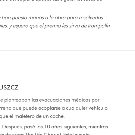
e han puesto manos a la obra para resolverlos
es, y espero que el premio les sirva de trampolín
uszcz
s que planteaban las evacuaciones médicas por
terreno que puede acoplarse a cualquier vehículo
que el maletero de un coche.
s. Después, pasó los 10 años siguientes, mientras
s de crear The Life Chariot. Este invento