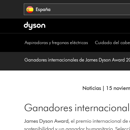
Omitir
España
navegación
Aspiradoras y fregonas eléctricas
Cuidado del cabe
Ganadores internacionales de James Dyson Award 2
Noticias | 15 novie
Ganadores internaciona
James Dyson Award
, el premio internacional d
sostenibilidad y un ganador humanitario. Selecc