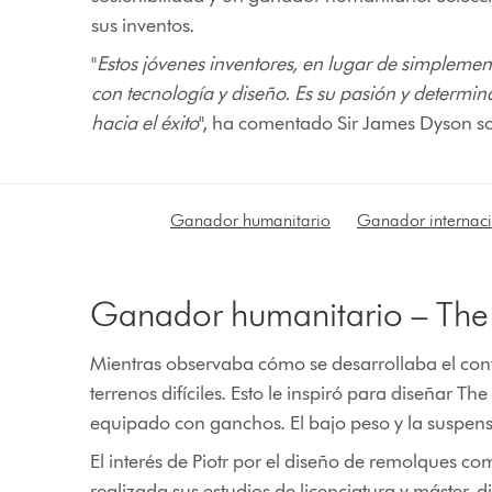
sus inventos.
"
Estos jóvenes inventores, en lugar de simpleme
con tecnología y diseño. Es su pasión y determin
hacia el éxito
", ha comentado Sir James Dyson so
Ganador humanitario
Ganador internac
Ganador humanitario – The Li
Mientras observaba cómo se desarrollaba el confl
terrenos difíciles. Esto le inspiró para diseñar
equipado con ganchos. El bajo peso y la suspen
El interés de Piotr por el diseño de remolques co
realizada sus estudios de licenciatura y máster, 