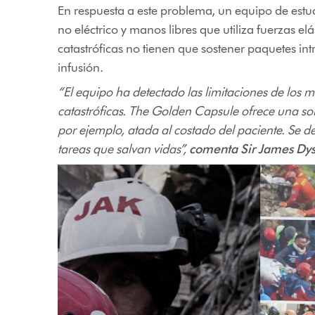
En respuesta a este problema, un equipo de estu
no eléctrico y manos libres que utiliza fuerzas e
catastróficas no tienen que sostener paquetes int
infusión.
“El equipo ha detectado las limitaciones de los 
catastróficas. The Golden Capsule ofrece una so
por ejemplo, atada al costado del paciente. Se de
tareas que salvan vidas”,
comenta Sir James Dys
This
is
a
carousel
with
slides.
Use
Next
and