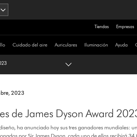
Tiendas
Empresas
llo
Cuidado del aire
Auriculares
Iluminación
Ayuda
023
mbre, 2023
les de James Dyson Award 202
e diseño, ha anunciado hoy sus tres ganadores mundiales: 
ionados por Sir James Dyson, cada uno de ellos recibirá 34.