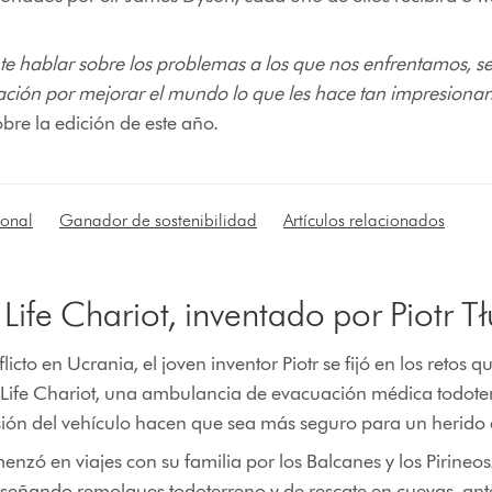
nte hablar sobre los problemas a los que nos enfrentamos, s
ación por mejorar el mundo lo que les hace tan impresionant
bre la edición de este año.
ional
Ganador de sostenibilidad
Artículos relacionados
fe Chariot, inventado por Piotr Tł
icto en Ucrania, el joven inventor Piotr se fijó en los reto
 The Life Chariot, una ambulancia de evacuación médica todo
sión del vehículo hacen que sea más seguro para un herido 
menzó en viajes con su familia por los Balcanes y los Pirineo
diseñando remolques todoterreno y de rescate en cuevas, ante