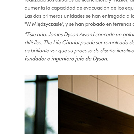
aumenta la capacidad de evacuación de los equip
Las dos primeras unidades se han entregado a 
"W Międzyczasie", y se han probado en terrenos
“Este año, James Dyson Award concede un galard
difíciles. The Life Chariot puede ser remolcado 
es brillante ver que su proceso de diseño iterativ
fundador e ingeniero jefe de Dyson.
This
is
a
carousel
with
slides.
Use
Next