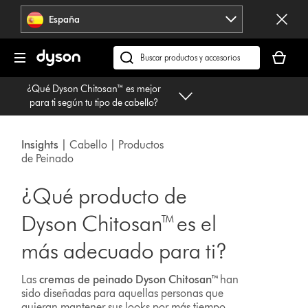
Omitir
España
navegación
Tu
cesta
Buscar
está
en
¿Qué Dyson Chitosan™ es mejor
vacía
dyson.es
para ti según tu tipo de cabello?
Insights
| Cabello | Productos
de Peinado
¿Qué producto de
Dyson Chitosan™ es el
más adecuado para ti?
Las
cremas de peinado Dyson Chitosan™
han
sido diseñadas para aquellas personas que
quieran mantener sus looks por más tiempo