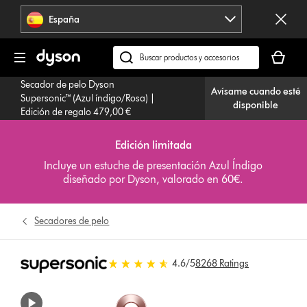
Omitir
España
navegación
Tu
cesta
Buscar
está
en
Secador de pelo Dyson
vacía
Avísame cuando esté
dyson.es
Supersonic™ (Azul índigo/Rosa) |
disponible
Edición de regalo 479,00 €
Edición limitada
Incluye un estuche de presentación Azul Índigo
diseñado por Dyson, valorado en 60€.
Secadores de pelo
4.6 estrellas de 5 de 8268 Ratings
4.6
/5
8268 Ratings