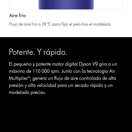
Aire frío
Flujo de aire frío a 28 °C para fijar el pelo tras el moldeado
This
is
Potente. Y rápido.
a
carousel
with
El pequeño y potente motor digital Dyson V9 gira a un
slides.
máximo de 110 000 rpm. Junto con la tecnología Air
Use
Multiplier™, genera un flujo de aire controlado de alta
Next
presión y alta velocidad para un secado rápido y un
and
modelado preciso.
Previous
buttons
to
navigate,
or
jump
to