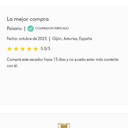
La mejor compra
|
Paisanu
COMPRADOR VERIFICADO
|
Fecha: octubre de 2025
Gijón, Asturias, España
5.0 estrellas de 5 de Fecha: octubre de 2025 Ratings
5.0
/5
Compré este secador hace 15 días y no puedo estar más contento
con él.