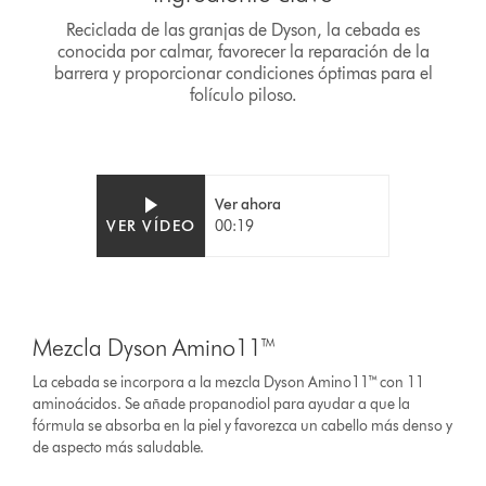
Reciclada de las granjas de Dyson, la cebada es
conocida por calmar, favorecer la reparación de la
barrera y proporcionar condiciones óptimas para el
folículo piloso.
Video
Abrir
Ver ahora
Transcript
transcripción
VER VÍDEO
00:19
de
vídeo
This
is
Mezcla Dyson Amino11™
a
carousel
La cebada se incorpora a la mezcla Dyson Amino11™ con 11
with
aminoácidos. Se añade propanodiol para ayudar a que la
slides.
fórmula se absorba en la piel y favorezca un cabello más denso y
Use
de aspecto más saludable.
Next
and