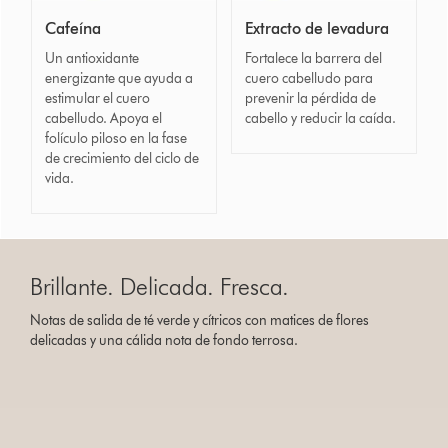
Cafeína
Extracto de levadura
Un antioxidante
Fortalece la barrera del
energizante que ayuda a
cuero cabelludo para
estimular el cuero
prevenir la pérdida de
cabelludo. Apoya el
cabello y reducir la caída.
folículo piloso en la fase
de crecimiento del ciclo de
vida.
Brillante. Delicada. Fresca.
Notas de salida de té verde y cítricos con matices de flores
delicadas y una cálida nota de fondo terrosa.
Abrir
transcripción
de
vídeo