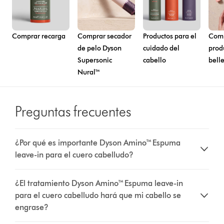
Comprar recarga
Comprar secador
Productos para el
Comp
de pelo Dyson
cuidado del
prod
Supersonic
cabello
bell
Nural™
Preguntas frecuentes
¿Por qué es importante Dyson Amino™ Espuma
leave-in para el cuero cabelludo?
¿El tratamiento Dyson Amino™ Espuma leave-in
para el cuero cabelludo hará que mi cabello se
engrase?