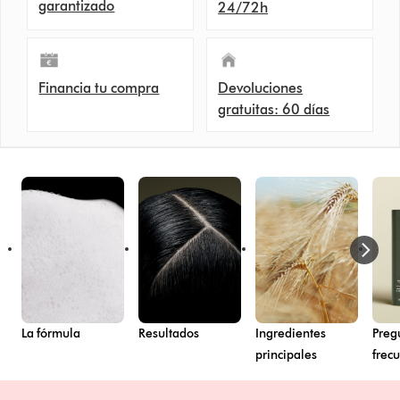
garantizado
24/72h
Financia tu compra
Devoluciones
gratuitas: 60 días
La fórmula
Resultados
Ingredientes
Preg
principales
frec