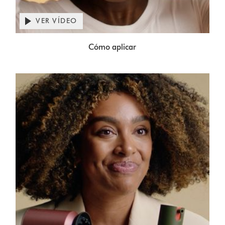
Abrir
transcripción
VER VÍDEO
de
Video
vídeo
Cómo aplicar
Transcript