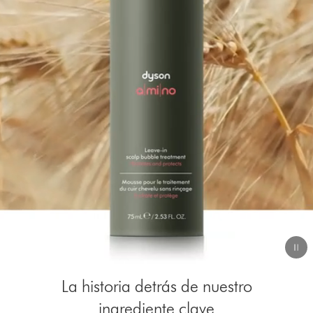
de
vídeo
Video
La historia detrás de nuestro
Transcript
ingrediente clave