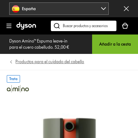
Omitir
España
navegación
Tu
cesta
Buscar
está
en
vacía
Dyson Amino™ Espuma leave-in
dyson.es
Añadir a la cesta
para el cuero cabelludo. 52,00 €
Productos para el cuidado del cabello
Trata