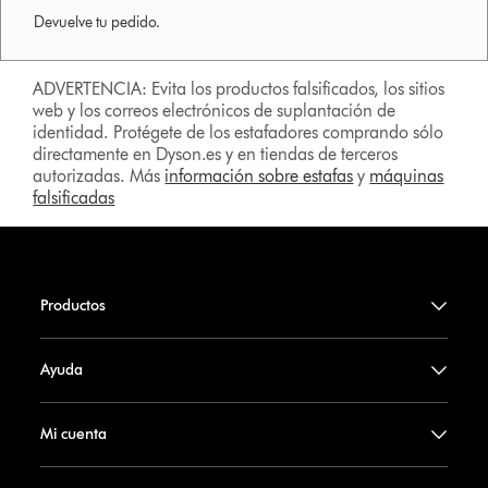
Devuelve tu pedido.
ADVERTENCIA: Evita los productos falsificados, los sitios
web y los correos electrónicos de suplantación de
identidad. Protégete de los estafadores comprando sólo
directamente en Dyson.es y en tiendas de terceros
autorizadas. Más
información sobre estafas
y
máquinas
falsificadas
Productos
Ayuda
Mi cuenta