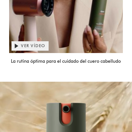
Abrir
transcripción
VER VÍDEO
de
Video
vídeo
La rutina óptima para el cuidado del cuero cabelludo
Transcript
Abrir
transcripción