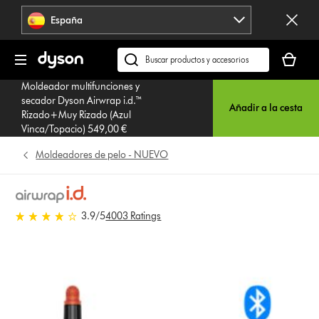
Omitir
España
navegación
Tu
cesta
Buscar
está
en
Moldeador multifunciones y
vacía
dyson.es
secador Dyson Airwrap i.d.™
Añadir a la cesta
Rizado+Muy Rizado (Azul
Vinca/Topacio) 549,00 €
Moldeadores de pelo - NUEVO
3.9 estrellas de 5 de 4003 Ratings
3.9
/5
4003 Ratings