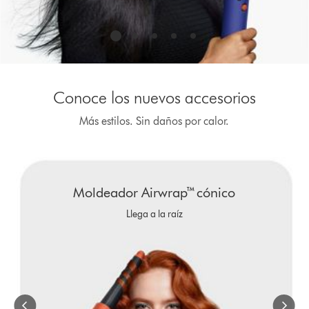
Conoce los nuevos accesorios
Más estilos. Sin daños por calor.
This
is
a
carousel
Moldeador Airwrap™ cónico
with
slides.
Llega a la raíz
Use
Next
and
Previous
buttons
to
navigate,