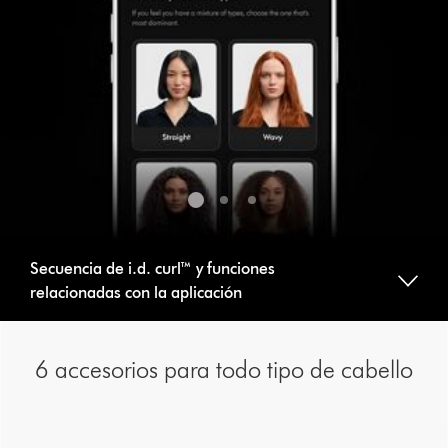
a
slide
with
the
slide
dots.
Secuencia de i.d. curl™ y funciones
relacionadas con la aplicación
6 accesorios para todo tipo de cabello
This