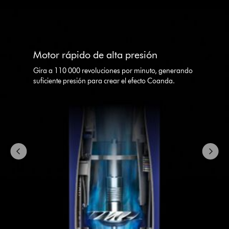
This
is
a
carousel
Motor rápido de alta presión
with
slides.
Gira a 110 000 revoluciones por minuto, generando
Use
suficiente presión para crear el efecto Coanda.
Next
and
Previous
buttons
to
navigate,
or
jump
to
a
slide
with
the
slide
dots.