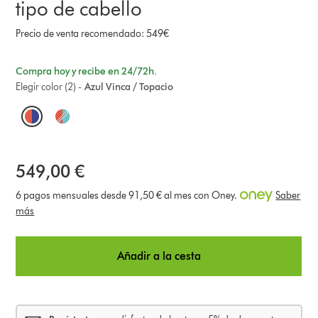
tipo de cabello
Precio de venta recomendado: 549€
Compra hoy y recibe en 24/72h.
Elegir color (2) -
Azul Vinca / Topacio
O
p
t
549,00 €
i
6 pagos mensuales desde 91,50 € al mes con Oney.
Saber
más
o
n
Añadir a la cesta
s