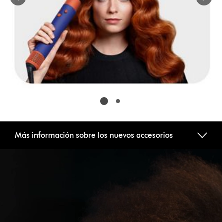
or
jump
to
a
slide
with
the
slide
dots.
Más información sobre los nuevos accesorios
Abrir
transcripción