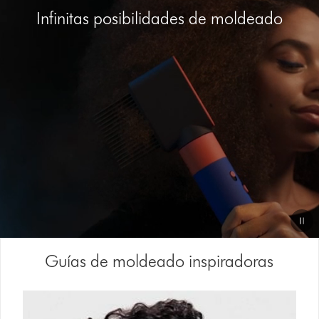
de
Infinitas posibilidades de moldeado
vídeo
Video
Guías de moldeado inspiradoras
Transcript