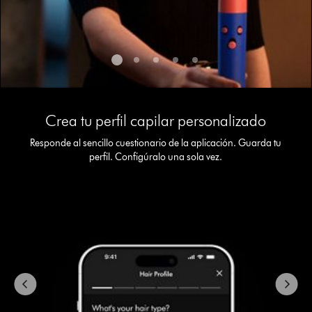
This
is
Crea tu perfil capilar personalizado
a
carousel
Responde al sencillo cuestionario de la aplicación. Guarda tu
with
perfil. Configúralo una sola vez.
slides.
Use
Next
and
Previous
buttons
to
navigate,
or
jump
to