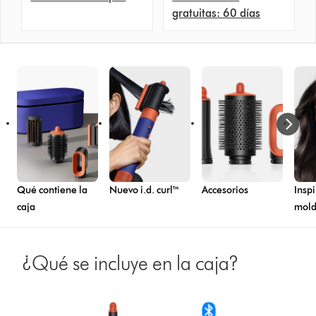
gratuitas: 60 días
Qué contiene la
Nuevo i.d. curl™
Accesorios
Insp
caja
mold
¿Qué se incluye en la caja?