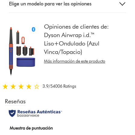
Elige un modelo para ver las opiniones
a
button
from
the
Opiniones de clientes de:
list
Dyson Airwrap i.d.™
to
Liso+Ondulado (Azul
show
Vinca/Topacio)
reviews
for
Más información de este producto
that
model
below
3.9
/5
4006 Ratings
3.9
estrellas
de
5
de
4006
Ratings