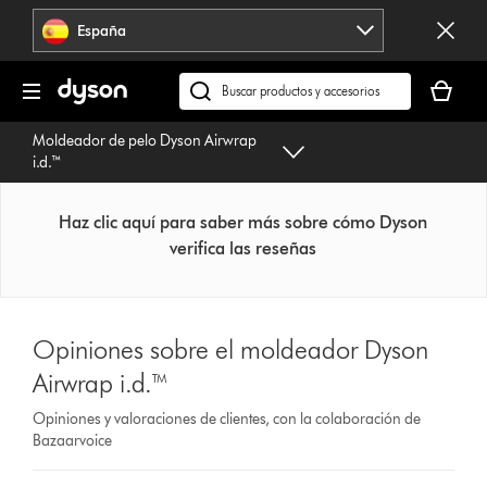
Omitir
España
navegación
Tu
cesta
Buscar
está
en
Moldeador de pelo Dyson Airwrap
vacía
dyson.es
i.d.™
Haz clic aquí para saber más sobre cómo Dyson
verifica las reseñas
Opiniones sobre el moldeador Dyson
Airwrap i.d.™
Opiniones y valoraciones de clientes, con la colaboración de
Bazaarvoice
Select