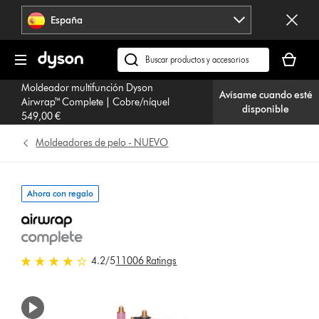
Omitir
España
navegación
Tu
cesta
Buscar
está
en
Moldeador multifunción Dyson
vacía
Avísame cuando esté
dyson.es
Airwrap™ Complete | Cobre/níquel
disponible
549,00 €
Moldeadores de pelo - NUEVO
Ahora con regalo
4.2 estrellas de 5 de 11006 Ratings
4.2
/5
11006 Ratings