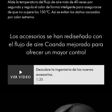
Mide la temperatura del flujo de aire más de 40 veces por
segundo y regula el calor de forma inteligente para asegurarse
de que no supere los 150 °C. Así se evitan los daños causados
por calor extremo.
Los accesorios se han rediseñado con
el flujo de aire Coanda mejorado para
ofrecer un mayor control
Descubre la ingeniería de los nuevos
accesorios.
Video
Abrir
VER VÍDEO
1:35
Transcript
transcripción
de
vídeo
This
is
a
carousel