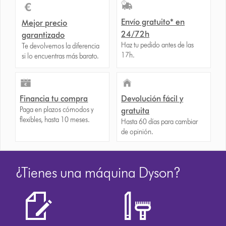
Envío gratuito* en
Mejor precio
24/72h
garantizado
Haz tu pedido antes de las
Te devolvemos la diferencia
17h.
si lo encuentras más barato.
Financia tu compra
Devolución fácil y
Paga en plazos cómodos y
gratuita
flexibles, hasta 10 meses.
Hasta 60 días para cambiar
de opinión.
¿Tienes una máquina Dyson?