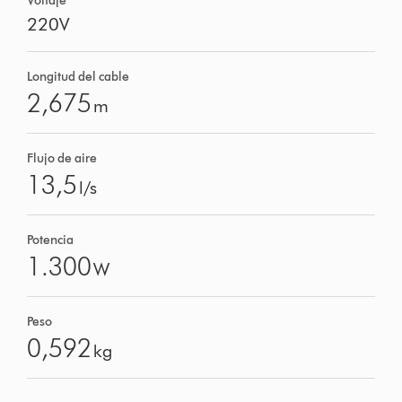
Voltaje
220V
Longitud del cable
2,675
m
Flujo de aire
13,5
l/s
Potencia
1.300
W
Peso
0,592
kg