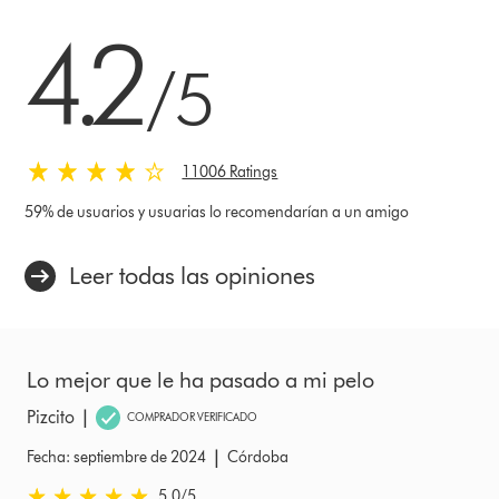
4.2 estrellas de 5 de 11006 Ratings
4.2
/5
11006 Ratings
59% de usuarios y usuarias lo recomendarían a un amigo
Leer todas las opiniones
Lo mejor que le ha pasado a mi pelo
U
|
Pizcito
S
COMPRADOR VERIFICADO
|
Fecha: septiembre de 2024
Córdoba
Fe
5.0 estrellas de 5 de Fecha: septiembre de 2024 Ratings
5.
5.0
/5