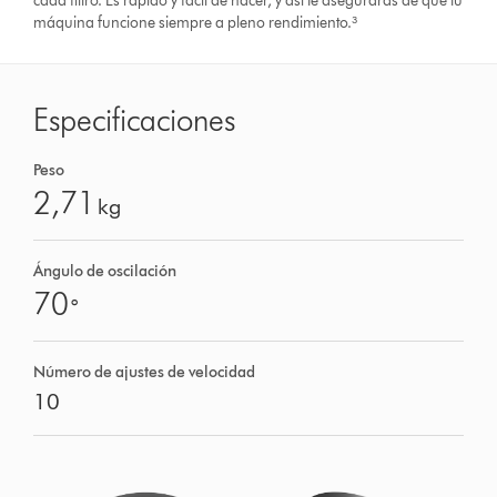
cada filtro. Es rápido y fácil de hacer, y así te asegurarás de que tu
máquina funcione siempre a pleno rendimiento.³
Especificaciones
Peso
2,71
kg
Ángulo de oscilación
70
°
Número de ajustes de velocidad
10