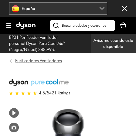
Omitir
España
navegación
Tu
cesta
Buscar
está
en
BP01 Purificador ventilador
vacía
Avísame cuando esté
dyson.es
personal Dyson Pure Cool Me™
disponible
(Negro/Níquel) 348,99 €
Purificadores Ventiladores
4.5 estrellas de 5 de 421 Ratings
4.5
/5
421 Ratings