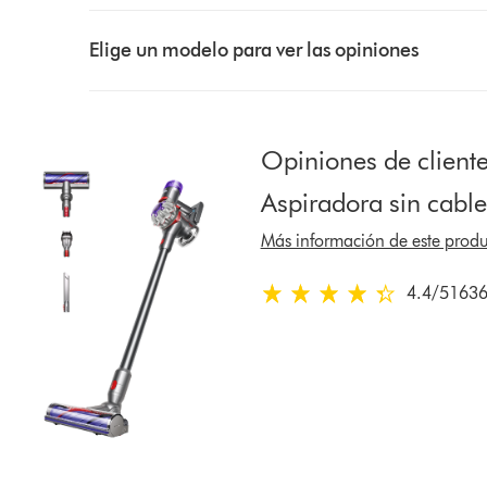
Select
a
Elige un modelo para ver las opiniones
button
from
the
list
Opiniones de cliente
to
Aspiradora sin cabl
show
reviews
Más información de este produ
for
that
4.4
/5
1636
4.4
model
estrellas
below
de
5
de
16361
Ratings