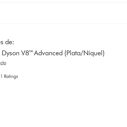
s de:
e Dyson V8™ Advanced (Plata/Níquel)
cto
1 Ratings