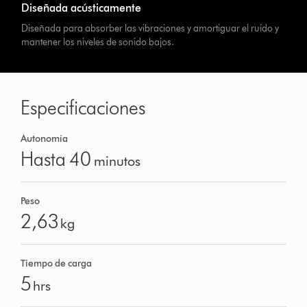
Diseñada acústicamente
Diseñada para absorber las vibraciones y amortiguar el ruido y
mantener los niveles de sonido bajos.
Especificaciones
Autonomía
Hasta 40
minutos
Peso
2,63
kg
Tiempo de carga
5
hrs