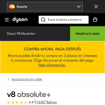
Omitir
España
navegación
Tu
cesta
Buscar
está
en
vacía
dyson.es
Dyson V8 Absolute+
Añadir a la cesta
COMPRA AHORA, PAGA DESPUÉS
Ahora puedes dividir tu compra en 3 plazos sin intereses
ni comisiones. Elige
Klarna
en el momento del pago.
Más información
.
Aspiradoras sin cable
4.4 estrellas de 5 de 16367 Ratings
4.4
/5
16367 Ratings