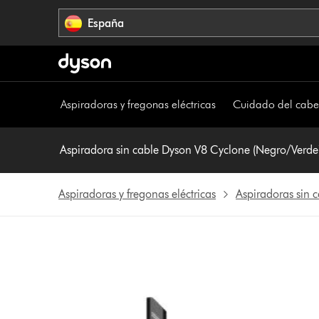
Omitir
España
navegación
Aspiradoras y fregonas eléctricas
Cuidado del cabe
Aspiradora sin cable Dyson V8 Cyclone (Negro/Verde
Aspiradoras y fregonas eléctricas
Aspiradoras sin 