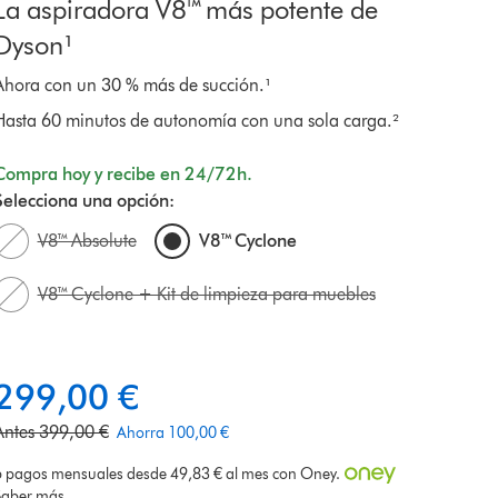
La aspiradora V8™ más potente de
Dyson¹
Ahora con un 30 % más de succión.¹
Hasta 60 minutos de autonomía con una sola carga.²
Compra hoy y recibe en 24/72h.
Selecciona una opción:
V8™ Absolute
V8™ Cyclone
V8™ Cyclone + ​Kit de limpieza para muebles
299,00 €
u
p
Antes 399,00 €
Ahorra 100,00 €
6 pagos mensuales desde 49,83 € al mes con Oney.
e
e
Saber más