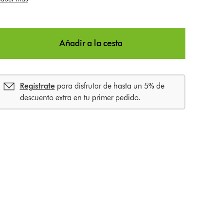
n
o
p
o
Añadir a la cesta
g
e
Regístrate
para disfrutar de hasta un 5% de
descuento extra en tu primer pedido.
n
a