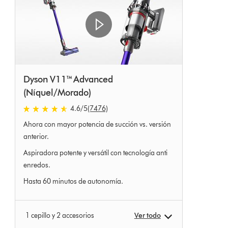
Dyson V11™ Advanced
(Níquel/Morado)
4.6
/5
(7476)
4.6
Ahora con mayor potencia de succión vs. versión
estrellas
de
anterior.
5
Aspiradora potente y versátil con tecnología anti
de
enredos.
7476
Ratings
Hasta 60 minutos de autonomía.
1 cepillo y 2 accesorios
Ver todo