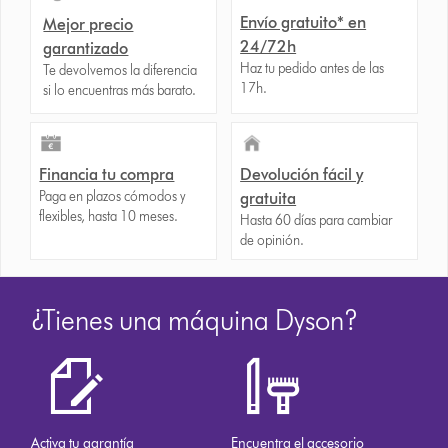
Envío gratuito* en
Mejor precio
24/72h
garantizado
Haz tu pedido antes de las
Te devolvemos la diferencia
17h.
si lo encuentras más barato.
Financia tu compra
Devolución fácil y
Paga en plazos cómodos y
gratuita
flexibles, hasta 10 meses.
Hasta 60 días para cambiar
de opinión.
¿Tienes una máquina Dyson?
Activa tu garantía
Encuentra el accesorio