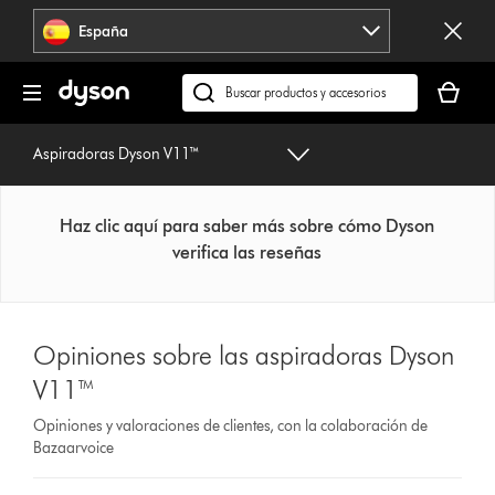
Omitir
España
navegación
Tu
cesta
Buscar
está
en
vacía
dyson.es
Aspiradoras Dyson V11™
Haz clic aquí para saber más sobre cómo Dyson
verifica las reseñas
Opiniones sobre las aspiradoras Dyson
V11™
Opiniones y valoraciones de clientes, con la colaboración de
Bazaarvoice
Select