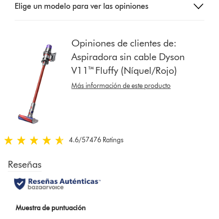
Elige un modelo para ver las opiniones
a
button
from
the
Opiniones de clientes de:
list
Aspiradora sin cable Dyson
to
V11™ Fluffy (Níquel/Rojo)
show
reviews
Más información de este producto
for
that
model
below
4.6
/5
7476 Ratings
4.6
estrellas
de
5
de
7476
Ratings