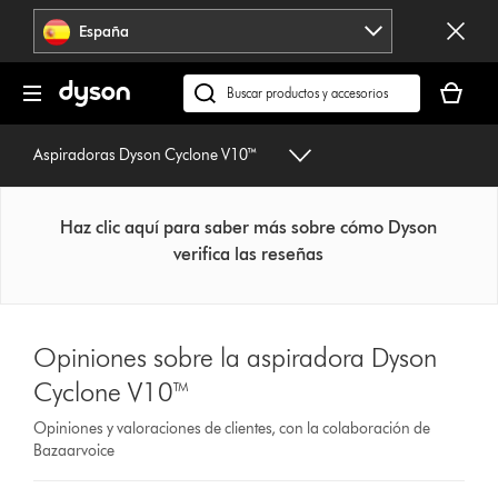
Omitir
España
navegación
Tu
cesta
Buscar
está
en
vacía
dyson.es
Aspiradoras Dyson Cyclone V10™
Haz clic aquí para saber más sobre cómo Dyson
verifica las reseñas
Opiniones sobre la aspiradora Dyson
Cyclone V10™
Opiniones y valoraciones de clientes, con la colaboración de
Bazaarvoice
Select