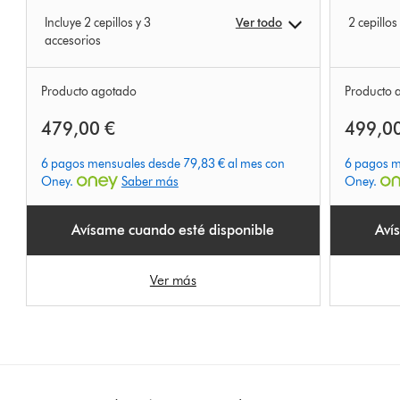
Incluye 2 cepillos y 3
Ver todo
2 cepillos
accesorios
Producto agotado
Producto 
479,00 €
499,0
6 pagos mensuales desde 79,83 € al mes con
6 pagos m
Oney.
Saber más
Oney.
Avísame cuando esté disponible
Aví
Ver más