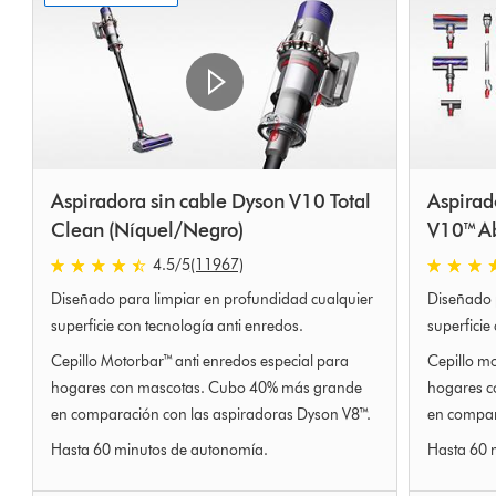
Aspiradora sin cable Dyson V10 Total
Aspirad
Clean (Níquel/Negro)
V10™ Ab
4.5
/5
(11967)
4.5
4.5
Diseñado para limpiar en profundidad cualquier
Diseñado 
estrellas
estrellas
de
de
superficie con tecnología anti enredos.
superficie
5
5
Cepillo Motorbar™ anti enredos especial para
Cepillo mo
de
de
hogares con mascotas. Cubo 40% más grande
hogares c
11967
11967
en comparación con las aspiradoras Dyson V8™.
en compar
Ratings
Ratings
Hasta 60 minutos de autonomía.
Hasta 60 