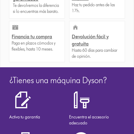
Haz tu pedido antes de las
Te devolvemos la diferencia
17h.
si lo encuentras más barato.
Financia tu compra
Devolución fácil y
Paga en plazos cómodos y
gratuita
flexibles, hasta 10 meses.
Hasta 60 días para cambiar
de opinión.
¿Tienes una máquina Dyson?
Activa tu garantía
Encuentra el accesorio
adecuado