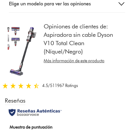
Elige un modelo para ver las opiniones
a
button
from
the
Opiniones de clientes de:
list
Aspiradora sin cable Dyson
to
V10 Total Clean
show
(Níquel/Negro)
reviews
for
Más información de este producto
that
model
below
4.5
/5
11967 Ratings
4.5
estrellas
de
5
de
11967
Ratings