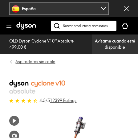
Omitir
España
navegación
Tu
cesta
Buscar
está
en
vacía
OLD Dyson Cyclone V10™ Absolute
Avísame cuando esté
dyson.es
499,00 €
disponible
Aspiradoras sin cable
4.5 estrellas de 5 de 12399 Ratings
4.5
/5
12399 Ratings