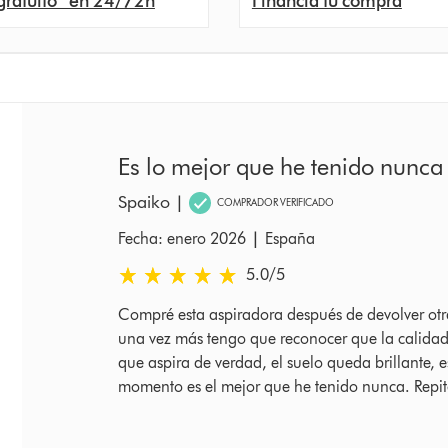
gratuito* en 24/72h
Financia tu compra
Es lo mejor que he tenido nunca
Spaiko
|
COMPRADOR VERIFICADO
|
Fecha: enero 2026
España
5.0 estrellas de 5 de Fecha: enero 2026 Ratings
5.0
/5
Compré esta aspiradora después de devolver otr
una vez más tengo que reconocer que la calidad 
que aspira de verdad, el suelo queda brillante, e
momento es el mejor que he tenido nunca. Repito