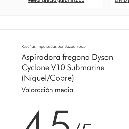
Mejor precio garantizado
Envío 
Reseñas impulsadas por Bazaarvoice
Aspiradora fregona Dyson
Cyclone V10 Submarine
(Níquel/Cobre)
Valoración media
4.5 estrellas de 5 de 11969 Ratings
4.5