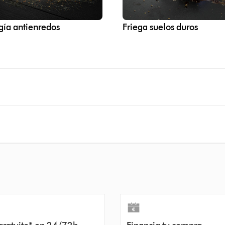
gía antienredos
Friega suelos duros