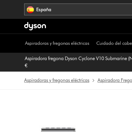
Omitir
España
navegación
Aspiradoras y fregonas eléctricas
Cuidado del cabe
Aspiradora fregona Dyson Cyclone V10 Submarine (Níque
€
Aspiradoras y fregonas eléctricas
Aspiradora Freg