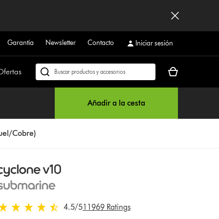
Garantía
Newsletter
Contacto
Iniciar sesión
Tu
Ofertas
Buscar
cesta
en
está
dyson.es
Añadir a la cesta
vacía
uel/Cobre)
4.5 estrellas de 5 de 11969 Ratings
4.5
/5
11969 Ratings