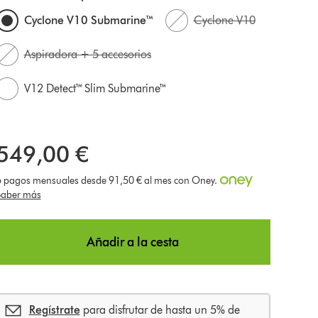
Cyclone V10 Submarine™
Cyclone V10
Aspiradora + 5 accesorios
V12 Detect™ Slim Submarine™
549,00 €
6 pagos mensuales desde 91,50 € al mes con Oney.
Saber más
Añadir a la cesta
Regístrate
para disfrutar de hasta un 5% de