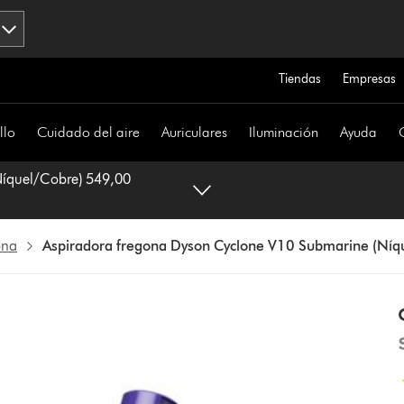
Tiendas
Empresas
llo
Cuidado del aire
Auriculares
Iluminación
Ayuda
l/Cobre) 549,00
ona
Aspiradora fregona Dyson Cyclone V10 Submarine (Níq