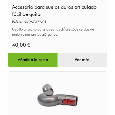
Accesorio
Accesorio para suelos duros articulado
para
fácil de quitar
suelos
Referencia 967422-01
duros
Cepillo giratorio para las zonas difíciles.Sus cerdas de
articulado
nailon eliminan los alérgenos.
fácil
40,00 €
de
quitar
Añadir a la cesta
Ver más