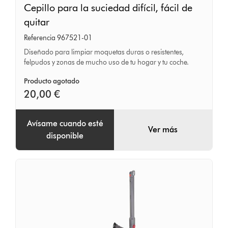
Cepillo para la suciedad difícil, fácil de
para
quitar
la
Referencia 967521-01
suciedad
Diseñado para limpiar moquetas duras o resistentes,
difícil,
felpudos y zonas de mucho uso de tu hogar y tu coche.
fácil
Producto agotado
de
20,00 €
quitar
Avísame cuando esté
Ver más
disponible