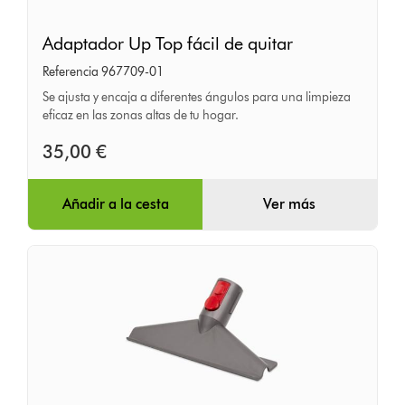
Adaptador
Adaptador Up Top fácil de quitar
Up
Referencia 967709-01
Top
Se ajusta y encaja a diferentes ángulos para una limpieza
fácil
eficaz en las zonas altas de tu hogar.
de
35,00 €
quitar
Añadir a la cesta
Ver más