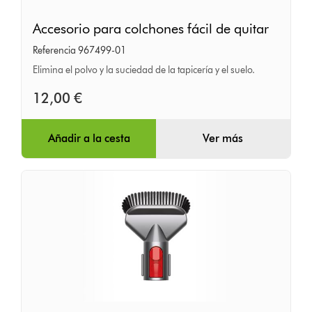
Accesorio
Accesorio para colchones fácil de quitar
para
Referencia 967499-01
colchones
Elimina el polvo y la suciedad de la tapicería y el suelo.
fácil
de
12,00 €
quitar
Añadir a la cesta
Ver más
Cepillo