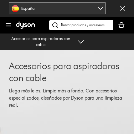
Omitir
España
navegación
Tu
cesta
Buscar
está
en
Accesorios para aspiradoras con
vacía
dyson.es
cable
Accesorios para aspiradoras
con cable
Llega más lejos. Limpia más a fondo. Con accesorios
especializados, diseñados por Dyson para una limpieza
real.