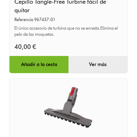
Cepillo Tangle-Free Turbine fácil de
Tangle-
quitar
Free
Referencia 967437-01
Turbine
El único accesorio de turbina que no se enreda.Elimina el
fácil
pelo de las moquetas.
de
40,00 €
quitar
Añadir a la cesta
Ver más