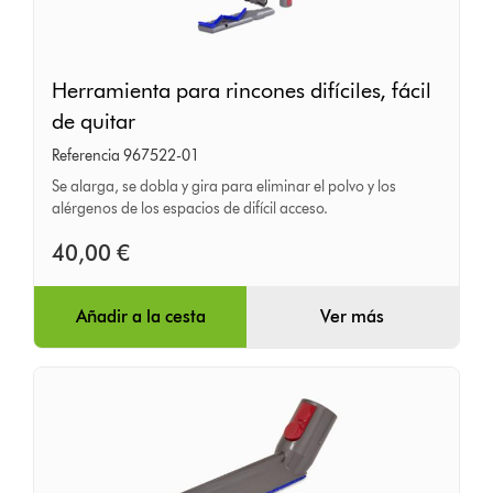
Herramienta
Herramienta para rincones difíciles, fácil
para
de quitar
rincones
Referencia 967522-01
difíciles,
Se alarga, se dobla y gira para eliminar el polvo y los
fácil
alérgenos de los espacios de difícil acceso.
de
40,00 €
quitar
Añadir a la cesta
Ver más