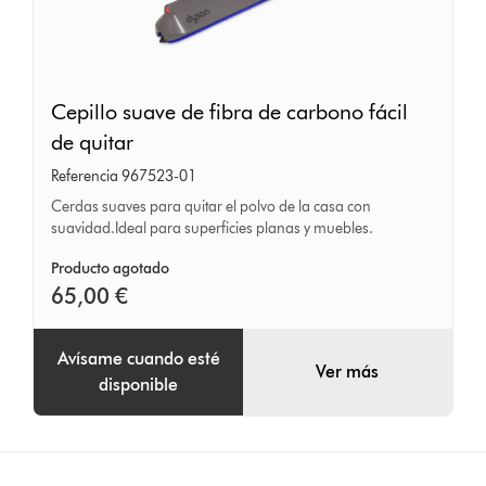
Cepillo
Cepillo suave de fibra de carbono fácil
suave
de quitar
de
Referencia 967523-01
fibra
Cerdas suaves para quitar el polvo de la casa con
de
suavidad.Ideal para superficies planas y muebles.
carbono
Producto agotado
fácil
65,00 €
de
quitar
Avísame cuando esté
Ver más
disponible