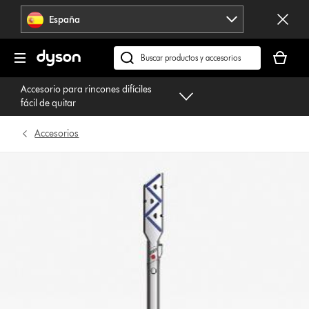
Omitir
España
navegación
Tu
cesta
Buscar
está
en
Accesorio para rincones difíciles
vacía
dyson.es
fácil de quitar
Accesorios