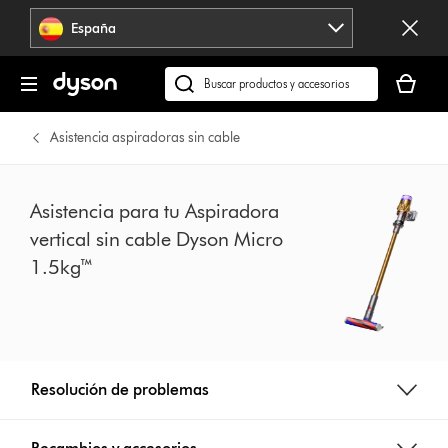
Omitir
España
navegación
Tu
cesta
Buscar
está
en
vacía
dyson.es
Asistencia aspiradoras sin cable
Asistencia para tu Aspiradora
vertical sin cable Dyson Micro
1.5kg™
Resolución de problemas