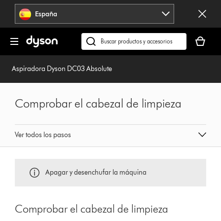
Omitir
España
navegación
Tu
cesta
Buscar
está
en
vacía
dyson.es
Aspiradora Dyson DC03 Absolute
Comprobar el cabezal de limpieza
Ver todos los pasos
Apagar y desenchufar la máquina
Comprobar el cabezal de limpieza