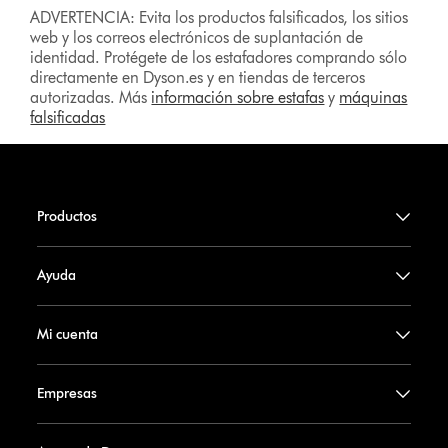
ADVERTENCIA: Evita los productos falsificados, los sitios
web y los correos electrónicos de suplantación de
identidad. Protégete de los estafadores comprando sólo
directamente en Dyson.es y en tiendas de terceros
autorizadas. Más
información sobre estafas
y
máquinas
falsificadas
Productos
Ayuda
Mi cuenta
Empresas