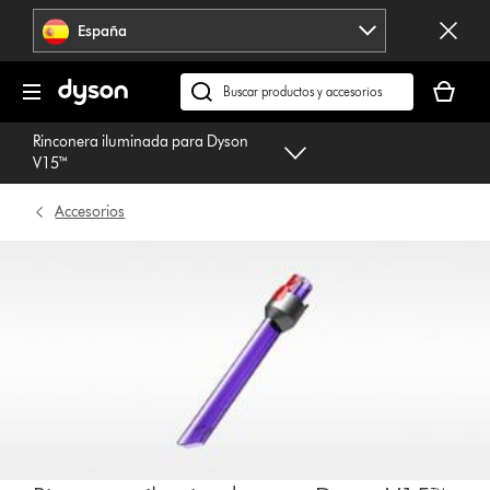
Omitir
España
navegación
Tu
cesta
Buscar
está
en
Rinconera iluminada para Dyson
vacía
dyson.es
V15™
Accesorios