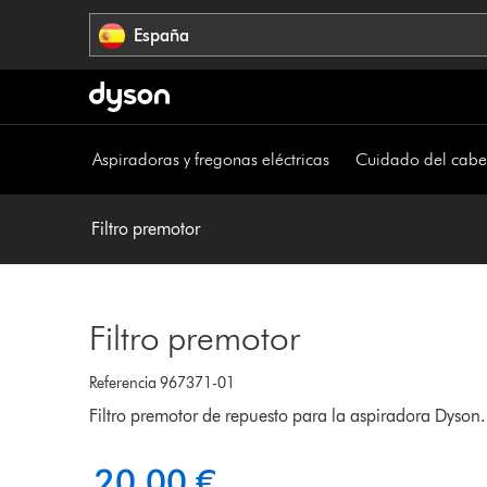
Omitir
España
navegación
Aspiradoras y fregonas eléctricas
Cuidado del cabe
Filtro premotor
Filtro premotor
Referencia 967371-01
Filtro premotor de repuesto para la aspiradora Dyson.
20,00 €