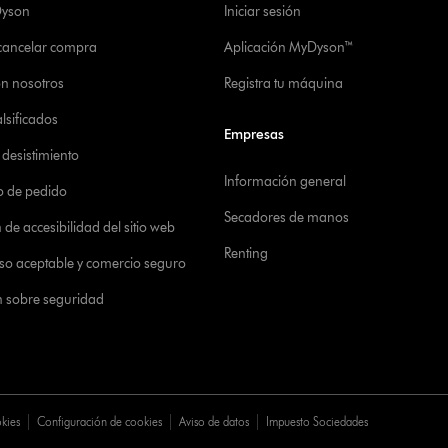
Dyson
Iniciar sesión
 cancelar compra
Aplicación MyDyson™
on nosotros
Registra tu máquina
alsificados
Empresas
desistimiento
Información general
o de pedido
Secadores de manos
de accesibilidad del sitio web
Renting
 uso aceptable y comercio seguro
n sobre seguridad
okies
Configuración de cookies
Aviso de datos
Impuesto Sociedades