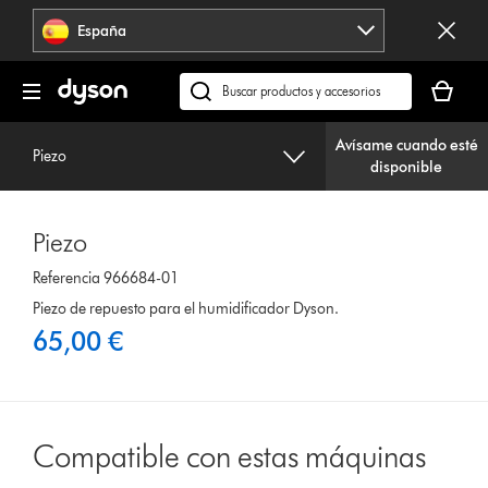
Omitir
España
navegación
Tu
cesta
Buscar
está
en
vacía
Avísame cuando esté
dyson.es
Piezo
disponible
Piezo
Referencia 966684-01
Piezo de repuesto para el humidificador Dyson.
65,00 €
Compatible con estas máquinas