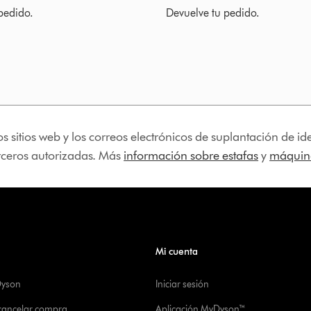
pedido.
Devuelve tu pedido.
os sitios web y los correos electrónicos de suplantación de 
erceros autorizadas. Más
información sobre estafas
y
máquina
Mi cuenta
Dyson
Iniciar sesión
 cancelar compra
Aplicación MyDyson™