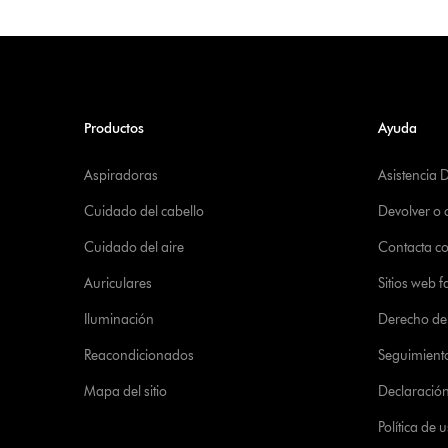
Productos
Ayuda
Aspiradoras
Asistencia 
Cuidado del cabello
Devolver o
Cuidado del aire
Contacta c
Auriculares
Sitios web f
Iluminación
Derecho de 
Reacondicionados
Seguimient
Mapa del sitio
Declaración 
Política de