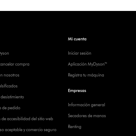
Mi cuenta
Dyson
Iniciar sesión
 cancelar compra
Aplicación MyDyson™
on nosotros
Registra tu máquina
alsificados
Empresas
desistimiento
Información general
o de pedido
Secadores de manos
de accesibilidad del sitio web
Renting
 uso aceptable y comercio seguro