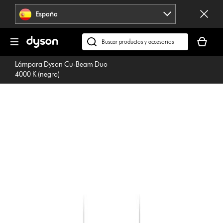
Omitir
España
navegación
Tu
cesta
Buscar
está
en
Lámpara Dyson Cu-Beam Duo
vacía
dyson.es
4000 K (negro)