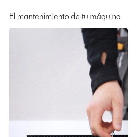
El mantenimiento de tu máquina
Video
Abrir
Transcript
transcripción
de
vídeo