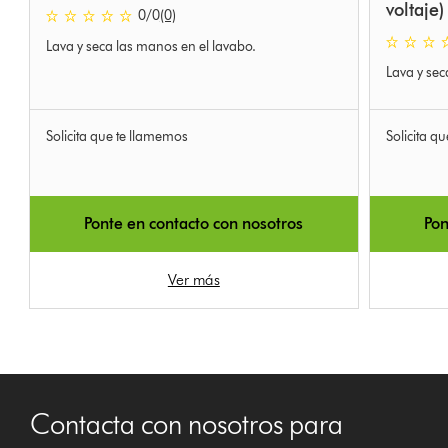
voltaje)
0 estrellas de 5 de 0 Ratings
0
/0
(0)
0 estrellas
Lava y seca las manos en el lavabo.
Lava y sec
Solicita que te llamemos
Solicita q
Ponte en contacto con nosotros
Pon
Ver más
Contacta con nosotros para