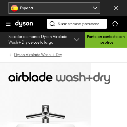
Omitir
España
navegación
Tu
cesta
Buscar
está
en
Secador de manos Dyson Airblade
Ponte en contacto con
vacía
dyson.es
Wash+Dry de cuello largo
nosotros
Dyson Airblade Wash + Dry