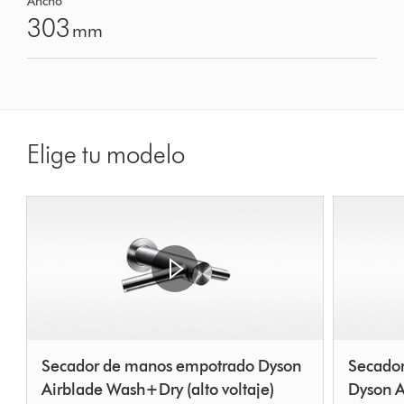
Ancho
303
mm
Elige tu modelo
Secador de manos empotrado Dyson
Secador
Airblade Wash+Dry (alto voltaje)
Dyson A