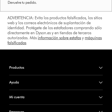
Devuelve tu pedido.
ADVERTENCIA: Evita los productos falsificados, los sitios
web y los correos electrónicos de suplantación de
identidad. Protégete de los estafadores comprando sólo
directamente en Dyson.es y en tiendas de terceros
autorizadas. Más
información sobre estafas
y
máquinas
falsificadas
Productos
Ayuda
Mi cuenta
Empresas