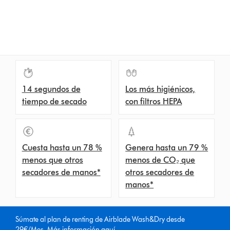
14 segundos de
Los más higiénicos,
tiempo de secado
con filtros HEPA
Cuesta hasta un 78 %
Genera hasta un 79 %
menos que otros
menos de CO₂ que
secadores de manos*
otros secadores de
manos*
Súmate al plan de renting de Airblade Wash&Dry desde
29€/Mes.
Más información aquí.