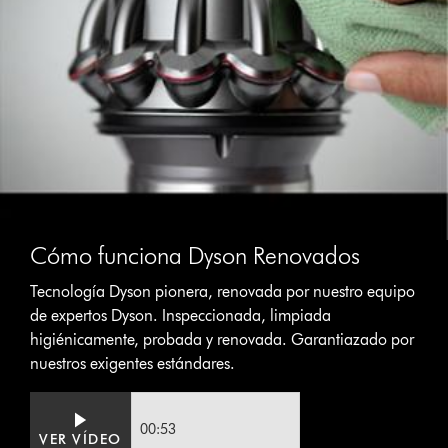
Cómo funciona Dyson Renovados
Tecnología Dyson pionera, renovada por nuestro equipo
de expertos Dyson. Inspeccionada, limpiada
higiénicamente, probada y renovada. Garantiazado por
nuestros exigentes estándares.
Video
Abrir
Transcript
transcripción
00:53
VER VÍDEO
de