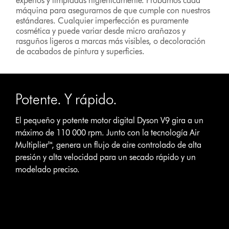
expertos y limpiadas higiénicamente. Probamos cada
máquina para asegurarnos de que cumple con nuestros
estándares. Cualquier imperfección es puramente
cosmética y puede variar desde micro arañazos y
rasguños ligeros a marcas más visibles, o decoloración
de acabados de pintura y superficies.
This
is
Potente. Y rápido.
a
carousel
with
El pequeño y potente motor digital Dyson V9 gira a un
slides.
máximo de 110 000 rpm. Junto con la tecnología Air
Use
Multiplier™, genera un flujo de aire controlado de alta
Next
presión y alta velocidad para un secado rápido y un
and
modelado preciso.
Previous
buttons
to
navigate,
or
jump