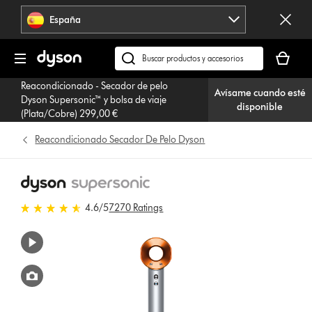
Omitir
España
navegación
Tu
cesta
Buscar
está
en
Reacondicionado - Secador de pelo
vacía
Avísame cuando esté
dyson.es
Dyson Supersonic™ y bolsa de viaje
disponible
(Plata/Cobre) 299,00 €
Reacondicionado Secador De Pelo Dyson
4.6 estrellas de 5 de 7270 Ratings
4.6
/5
7270 Ratings